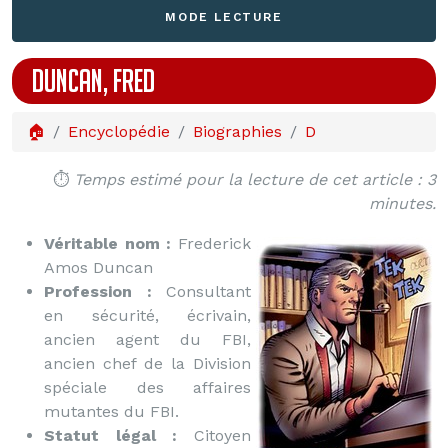
MODE LECTURE
DUNCAN, FRED
🏠
Encyclopédie
Biographies
D
⏱️
Temps estimé pour la lecture de cet article : 3
minutes.
Véritable nom :
Frederick
Amos Duncan
Profession :
Consultant
en sécurité, écrivain,
ancien agent du FBI,
ancien chef de la Division
spéciale des affaires
mutantes du FBI.
Statut légal :
Citoyen