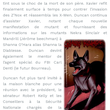
tint sous le choc de la mort de son père. Xavier refit
finalement surface à temps pour contrer l’invasion
des Z’Nox et réassembla les X-Men. Duncan continua
d’assister Xavier, notant chaque nouvelle
manifestation de mutant et fournissant des
informations sur les mutants Nekra Sinclair et
Mandrill (Jérôme beechman)
à
Shanna O’Hara alias Shanna la
Diablesse. Duncan devint
également le mentor de
l’agent spécial du FBI Carl
Denti (le futur Bourreau).
Duncan fut plus tard invité à
la maison blanche pour une
réunion avec le président, le
sénateur Robert Kelly et les
Conseillers à la Sécurité
Nationale chargés de la