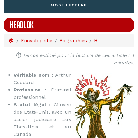
MODE LECTURE
HEADLOK
🏠
Encyclopédie
Biographies
H
⏱️
Temps estimé pour la lecture de cet article : 4
minutes.
Véritable nom :
Arthur
Goddard
Profession :
Criminel
professionnel
Statut légal :
Citoyen
des Etats-Unis, avec un
casier judiciaire aux
Etats-Unis et au
Canada