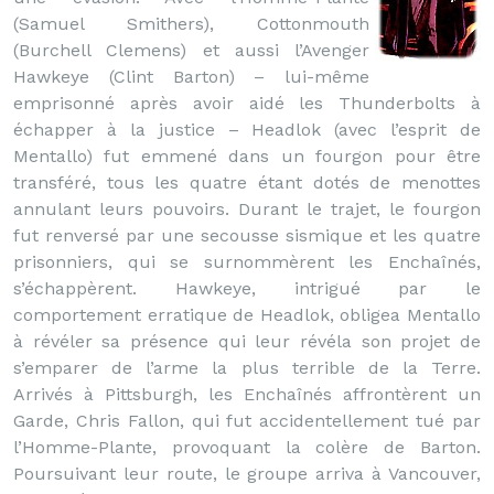
(Samuel Smithers), Cottonmouth
(Burchell Clemens) et aussi l’Avenger
Hawkeye (Clint Barton) – lui-même
emprisonné après avoir aidé les Thunderbolts à
échapper à la justice – Headlok (avec l’esprit de
Mentallo) fut emmené dans un fourgon pour être
transféré, tous les quatre étant dotés de menottes
annulant leurs pouvoirs. Durant le trajet, le fourgon
fut renversé par une secousse sismique et les quatre
prisonniers, qui se surnommèrent les Enchaînés,
s’échappèrent. Hawkeye, intrigué par le
comportement erratique de Headlok, obligea Mentallo
à révéler sa présence qui leur révéla son projet de
s’emparer de l’arme la plus terrible de la Terre.
Arrivés à Pittsburgh, les Enchaînés affrontèrent un
Garde, Chris Fallon, qui fut accidentellement tué par
l’Homme-Plante, provoquant la colère de Barton.
Poursuivant leur route, le groupe arriva à Vancouver,