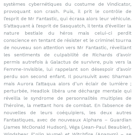
systèmes cybernétiques du costume de Vindicator,
provoquant son crash. Puis, il prit le contrôle de
l’esprit de Mr Fantastic, qui écrasa alors leur véhicule.
S’attaquant à l’esprit de Sasquatch, il tenta d’éveiller la
nature bestiale du héros mais celui-ci perdit
conscience en tentant de résister et le criminel tourna
de nouveau son attention vers Mr Fantastic, réveillant
les sentiments de culpabilité de Richards d’avoir
permis autrefois à Galactus de survivre, puis vers la
Femme-Invisible, lui rappelant son désespoir d’avoir
perdu son second enfant. Il poursuivit avec Shaman
mais Aurora l’attaqua alors d’un éclair de lumière ;
perturbée, Headlok libéra une décharge mentale qui
réveilla le syndrome de personnalités multiples de
l’héroïne, la mettant hors de combat. En l’absence de
nouvelles de leurs coéquipiers, les deux autres
Fantastiques, avec de nouveaux Alphans – Guardian
(James McDonald Hudson), Véga (Jean-Paul Beaubier),
Windshear (Colin Hume) et Witchfire (Ananym) – se