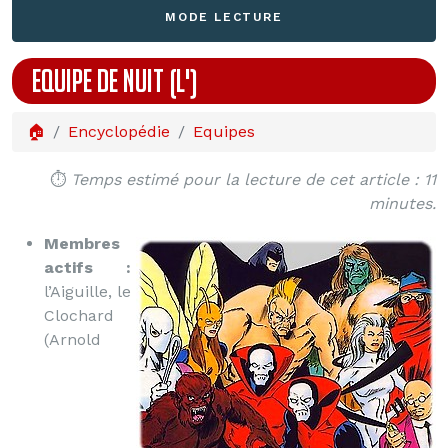
MODE LECTURE
EQUIPE DE NUIT (L')
🏠
Encyclopédie
Equipes
⏱️
Temps estimé pour la lecture de cet article : 11
minutes.
Membres
actifs :
l’Aiguille, le
Clochard
(Arnold