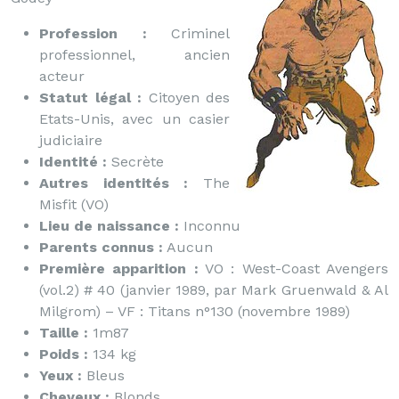
Profession :
Criminel
professionnel, ancien
acteur
Statut légal :
Citoyen des
Etats-Unis, avec un casier
judiciaire
Identité :
Secrète
Autres identités :
The
Misfit (VO)
Lieu de naissance :
Inconnu
Parents connus :
Aucun
Première apparition :
VO : West-Coast Avengers
(vol.2) # 40 (janvier 1989, par Mark Gruenwald & Al
Milgrom) – VF : Titans n°130 (novembre 1989)
Taille :
1m87
Poids :
134 kg
Yeux :
Bleus
Cheveux :
Blonds