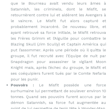
que le Bourreau avait vendu leurs âmes à
Satannish, les criminels, dont le Misfit, se
retournèrent contre lui et aidèrent les Avengers à
le vaincre. Le Misfit fut alors capturé et
probablement incarcéré. De nouveau libre, et
ayant retrouvé sa force initiale, le Misfit retrouva
les Frères Grimm et l’Aiguille pour combattre le
Blazing Skull (Jim Scully) et Captain América qui
put l’assommer. Après une période où il quitta le
groupe, il fut recruté avec l’Equipe de nuit par
Snapdragon pour assassiner le vigilant Moon
Knight mais, après l’échec du groupe, le Misfit et
ses coéquipiers furent tués par le Comte Nefaria
pour les punir.
Pouvoirs :
Le Misfit possède une force
surhumaine lui permettant de soulever environ 10
tonnes. Quand ses pouvoirs furent accrus par le
démon Satannish, sa force fut augmentée au
point de lui permettre de tenir tête à Wonder-Man.