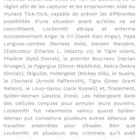
région afin de les capturer et les emprisonner. Aidé du
mutant Tick-Tock, capable de prévoir les différentes
possibilités d’une situation avant qu’elles ne se
concrétisent, Locksmith attrapa et enferma
successivement Angar le Cri (David Alan Angar), Papa
Longues-Jambes (Ramsey Kole), Dansen Macabre,
l’Exécuteur (Charles L. Delazny Jr), le Tigre volant,
Phalène (Sybil Dvorak), le premier Bourreau (Harlan
Krueger), le Pygargue (Simon Maddicks), Nekra (Nekra
Sinclair), l’Aiguille, Poltergeist (Mickey Silk), le Suaire,
le Clochard (Arnold Paffenroth), Tigra (Greer Grant
Nelson), le Loup-Garou (Jack Russell) et, finalement,
Spider-Woman (Jessica Drew). Les hébergeant dans
des cellules conçues pour annuler leurs pouvoirs,
Locksmith fut néanmoins vaincu quand Spider-
Woman put convaincre plusieurs autres détenus de
travailler ensembles pour s’évader. Bien que
Locksmith et plusieurs des criminels qu’il avait