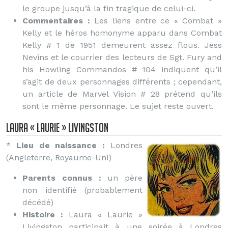
le groupe jusqu’à la fin tragique de celui-ci.
Commentaires :
Les liens entre ce « Combat »
Kelly et le héros homonyme apparu dans Combat
Kelly # 1 de 1951 demeurent assez flous. Jess
Nevins et le courrier des lecteurs de Sgt. Fury and
his Howling Commandos # 104 indiquent qu’il
s’agit de deux personnages différents ; cependant,
un article de Marvel Vision # 28 prétend qu’ils
sont le même personnage. Le sujet reste ouvert.
Laura « Laurie » Livingston
*
Lieu de naissance :
Londres
(Angleterre, Royaume-Uni)
Parents connus :
un père
non identifié (probablement
décédé)
Histoire :
Laura « Laurie »
Livingston participait à une soirée à Londres