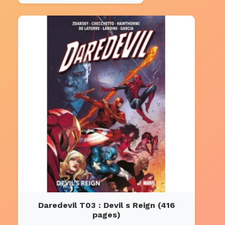
Daredevil T03 : Devil s Reign (416
pages)