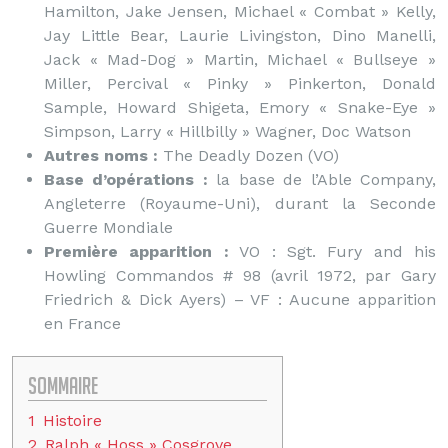
Hamilton, Jake Jensen, Michael « Combat » Kelly,
Jay Little Bear, Laurie Livingston, Dino Manelli,
Jack « Mad-Dog » Martin, Michael « Bullseye »
Miller, Percival « Pinky » Pinkerton, Donald
Sample, Howard Shigeta, Emory « Snake-Eye »
Simpson, Larry « Hillbilly » Wagner, Doc Watson
Autres noms :
The Deadly Dozen (VO)
Base d’opérations :
la base de l’Able Company,
Angleterre (Royaume-Uni), durant la Seconde
Guerre Mondiale
Première apparition :
VO : Sgt. Fury and his
Howling Commandos # 98 (avril 1972, par Gary
Friedrich & Dick Ayers) – VF : Aucune apparition
en France
Sommaire
1
Histoire
2
Ralph « Hoss » Cosgrove