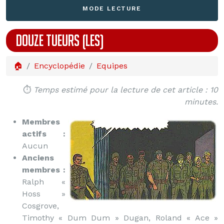
MODE LECTURE
DOUZE TUEURS (LES)
🏠
Encyclopédie
Equipes
⏱️
Temps estimé pour la lecture de cet article : 10
minutes.
Membres
actifs :
Aucun
Anciens
membres :
Ralph «
Hoss »
Cosgrove,
Timothy « Dum Dum » Dugan, Roland « Ace »