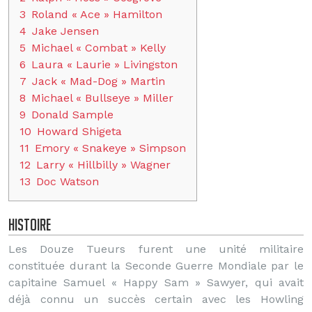
3
Roland « Ace » Hamilton
4
Jake Jensen
5
Michael « Combat » Kelly
6
Laura « Laurie » Livingston
7
Jack « Mad-Dog » Martin
8
Michael « Bullseye » Miller
9
Donald Sample
10
Howard Shigeta
11
Emory « Snakeye » Simpson
12
Larry « Hillbilly » Wagner
13
Doc Watson
Histoire
Les Douze Tueurs furent une unité militaire
constituée durant la Seconde Guerre Mondiale par le
capitaine Samuel « Happy Sam » Sawyer, qui avait
déjà connu un succès certain avec les Howling