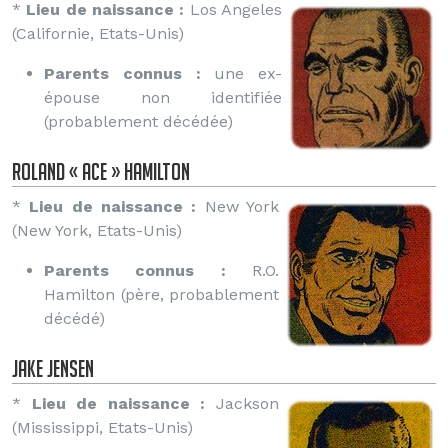
*
Lieu de naissance :
Los Angeles
(Californie, Etats-Unis)
Parents connus :
une ex-
épouse non identifiée
(probablement décédée)
Roland « Ace » Hamilton
*
Lieu de naissance :
New York
(New York, Etats-Unis)
Parents connus :
R.O.
Hamilton (père, probablement
décédé)
Jake Jensen
*
Lieu de naissance :
Jackson
(Mississippi, Etats-Unis)