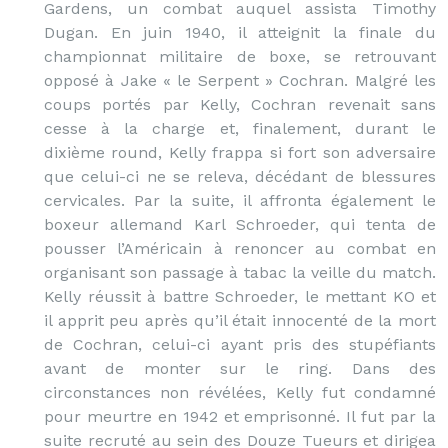
Gardens, un combat auquel assista Timothy
Dugan. En juin 1940, il atteignit la finale du
championnat militaire de boxe, se retrouvant
opposé à Jake « le Serpent » Cochran. Malgré les
coups portés par Kelly, Cochran revenait sans
cesse à la charge et, finalement, durant le
dixième round, Kelly frappa si fort son adversaire
que celui-ci ne se releva, décédant de blessures
cervicales. Par la suite, il affronta également le
boxeur allemand Karl Schroeder, qui tenta de
pousser l’Américain à renoncer au combat en
organisant son passage à tabac la veille du match.
Kelly réussit à battre Schroeder, le mettant KO et
il apprit peu après qu’il était innocenté de la mort
de Cochran, celui-ci ayant pris des stupéfiants
avant de monter sur le ring. Dans des
circonstances non révélées, Kelly fut condamné
pour meurtre en 1942 et emprisonné. Il fut par la
suite recruté au sein des Douze Tueurs et dirigea