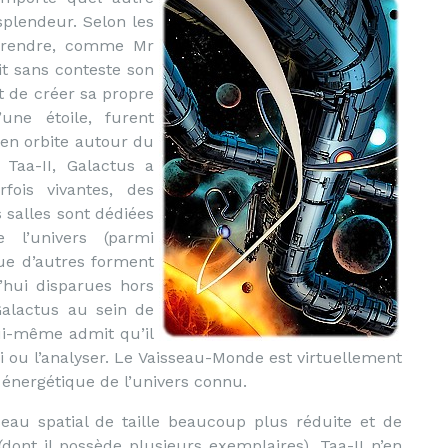
splendeur. Selon les
y rendre, comme Mr
it sans conteste son
it de créer sa propre
’une étoile, furent
 en orbite autour du
 Taa-II, Galactus a
fois vivantes, des
s salles sont dédiées
 l’univers (parmi
que d’autres forment
’hui disparues hors
Galactus au sein de
ui-même admit qu’il
 ou l’analyser. Le Vaisseau-Monde est virtuellement
 énergétique de l’univers connu.
seau spatial de taille beaucoup plus réduite et de
ont il possède plusieurs exemplaires), Taa-II n’en