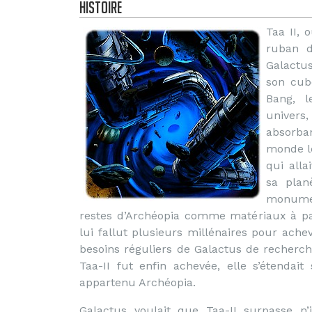
Histoire
Taa II,
ruban d
Galactu
son cube
Bang, l
univer
absorba
monde le
qui all
sa plan
monumen
restes d’Archéopia comme matériaux à parti
lui fallut plusieurs millénaires pour ache
besoins réguliers de Galactus de recherch
Taa-II fut enfin achevée, elle s’étendai
appartenu Archéopia.
Galactus voulait que Taa-II surpasse n’