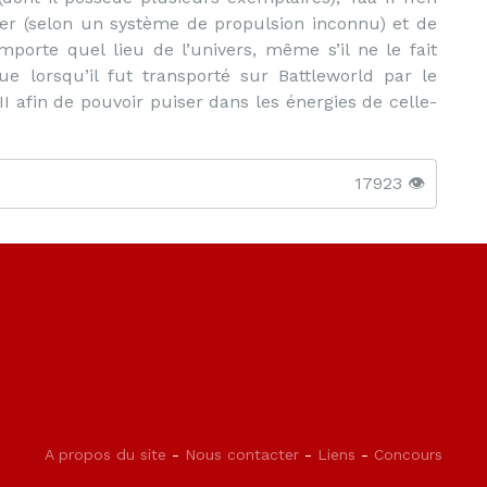
r (selon un système de propulsion inconnu) et de
mporte quel lieu de l’univers, même s’il ne le fait
e lorsqu’il fut transporté sur Battleworld par le
II afin de pouvoir puiser dans les énergies de celle-
17923 👁️
A propos du site
-
Nous contacter
-
Liens
-
Concours