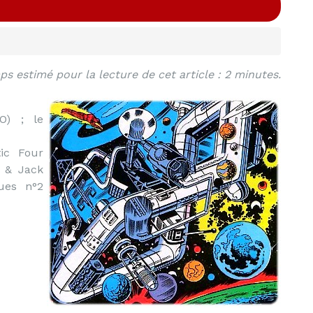
s estimé pour la lecture de cet article : 2 minutes.
O) ; le
ic Four
e & Jack
ues n°2