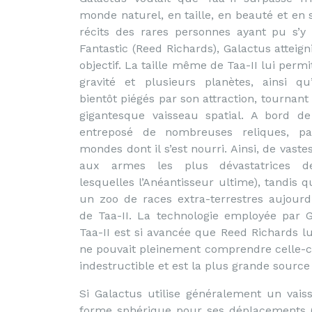
monde naturel, en taille, en beauté et en 
récits des rares personnes ayant pu s’
Fantastic (Reed Richards), Galactus atteign
objectif. La taille même de Taa-II lui perm
gravité et plusieurs planètes, ainsi qu
bientôt piégés par son attraction, tournant
gigantesque vaisseau spatial. A bord de
entreposé de nombreuses reliques, par
mondes dont il s’est nourri. Ainsi, de vaste
aux armes les plus dévastatrices de
lesquelles l’Anéantisseur ultime), tandis 
un zoo de races extra-terrestres aujourd
de Taa-II. La technologie employée par 
Taa-II est si avancée que Reed Richards l
ne pouvait pleinement comprendre celle-ci
indestructible et est la plus grande source
Si Galactus utilise généralement un vais
forme sphérique pour ses déplacements (d