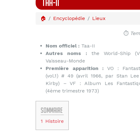
TAA-II
🏠
Encyclopédie
Lieux
⏱️
Temp
Nom officiel :
Taa-II
Autres noms :
the World-Ship (V
Vaisseau-Monde
Première apparition :
VO : Fantast
(vol.1) # 49 (avril 1966, par Stan Le
Kirby) – VF : Album Les Fantastiq
(4ème trimestre 1973)
Sommaire
1
Histoire