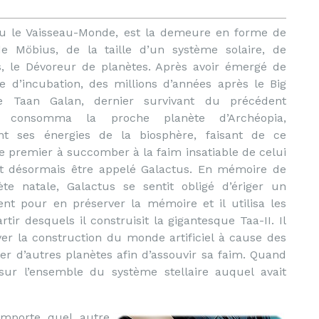
 ou le Vaisseau-Monde, est la demeure en forme de
e Möbius, de la taille d’un système solaire, de
s, le Dévoreur de planètes. Après avoir émergé de
 d’incubation, des millions d’années après le Big
e Taan Galan, dernier survivant du précédent
s, consomma la proche planète d’Archéopia,
nt ses énergies de la biosphère, faisant de ce
 premier à succomber à la faim insatiable de celui
ait désormais être appelé Galactus. En mémoire de
ète natale, Galactus se sentit obligé d’ériger un
t pour en préserver la mémoire et il utilisa les
r desquels il construisit la gigantesque Taa-II. Il
ver la construction du monde artificiel à cause des
er d’autres planètes afin d’assouvir sa faim. Quand
t sur l’ensemble du système stellaire auquel avait
importe quel autre