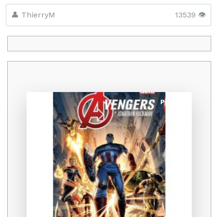
👤 ThierryM
13539 👁️
Promo