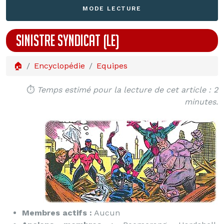
MODE LECTURE
SINISTRE SYNDICAT (LE)
🏠
Encyclopédie
Equipes
⏱️
Temps estimé pour la lecture de cet article : 2
minutes.
Membres actifs :
Aucun