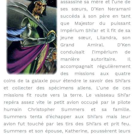
assassiné sa mère et l’une de
ses sœurs, D’Ken Neramani
succéda à son père en tant
que Majestor du puissant
Impérium Shi’ar et il fit de sa
jeune sœur, Lilandra, son
Grand Amiral. D’Ken
conduisait l’Impérium de
manière autoritaire. Il
accompagnait régulièrement
des missions aux quatre
coins de la galaxie pour étendre le savoir des Shi’ars
et collecter des spécimens aliens. L’une de ces
missions fit route vers la terre. Le vaisseau Shi’ar
repéra assez vite le petit avion occupé par le pilote
humain Christopher Summers et sa famille.
Summers tenta d’échapper aux Shi’ars mais leur
avion fut touché par les tirs des Shi’ars et prit feu.
Summers et son épouse, Katherine, poussèrent leurs