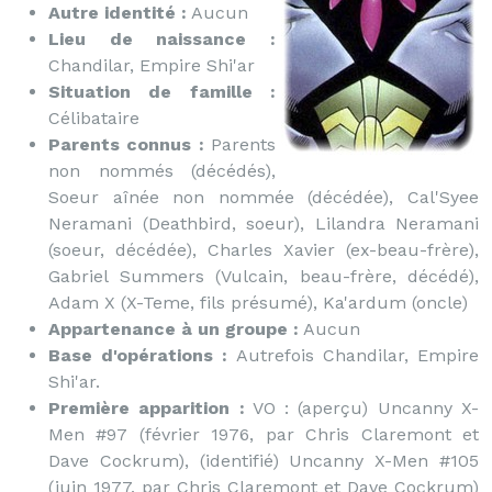
Autre identité :
Aucun
Lieu de naissance :
Chandilar, Empire Shi'ar
Situation de famille :
Célibataire
Parents connus :
Parents
non nommés (décédés),
Soeur aînée non nommée (décédée), Cal'Syee
Neramani (Deathbird, soeur), Lilandra Neramani
(soeur, décédée), Charles Xavier (ex-beau-frère),
Gabriel Summers (Vulcain, beau-frère, décédé),
Adam X (X-Teme, fils présumé), Ka'ardum (oncle)
Appartenance à un groupe :
Aucun
Base d'opérations :
Autrefois Chandilar, Empire
Shi'ar.
Première apparition :
VO : (aperçu) Uncanny X-
Men #97 (février 1976, par Chris Claremont et
Dave Cockrum), (identifié) Uncanny X-Men #105
(juin 1977, par Chris Claremont et Dave Cockrum)