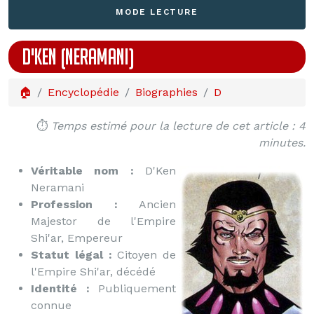
MODE LECTURE
D'KEN (NERAMANI)
🏠
Encyclopédie
Biographies
D
⏱️
Temps estimé pour la lecture de cet article : 4
minutes.
Véritable nom :
D'Ken
Neramani
Profession :
Ancien
Majestor de l'Empire
Shi'ar, Empereur
Statut légal :
Citoyen de
l'Empire Shi'ar, décédé
Identité :
Publiquement
connue