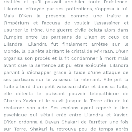
réalités et qu’il pouvait annihiler toute l’existence.
Lilandra, effrayée par ses prétentions, s’opposa à lui.
Mais D’Ken la présenta comme une traitre à
l’Impérium et l’accusa de vouloir l’assassiner et
usurper le trône. Une guerre civile éclata alors dans
l’Empire entre les partisans de D’Ken et ceux de
Lilandra. Lilandra fut finalement arrêtée sur le
Monde, la planète abritant le cristal de M’Kraan. D’Ken
organisa son procès et la fit condamner à mort mais
avant que la sentence ait pu être exécutée, Lilandra
parvint à s’échapper grâce à l’aide d’une attaque de
ses partisans sur le vaisseau la retenant. Elle prit la
fuite à bord d’un petit vaisseau shi’ar et dans sa fuite,
elle détecta le puissant pouvoir télépathique de
Charles Xavier et le suivit jusque la Terre afin de lui
réclamer son aide. Ses espions ayant repéré le lien
psychique qui s’était créé entre Lilandra et Xavier,
D’Ken ordonna à Davan Shakari de l’arrêter une fois
sur Terre. Shakari la retrouva peu de temps après