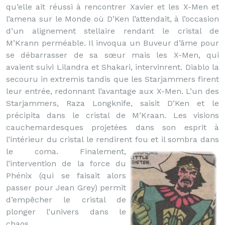
qu’elle ait réussi à rencontrer Xavier et les X-Men et
l’amena sur le Monde où D’Ken l’attendait, à l’occasion
d’un alignement stellaire rendant le cristal de
M’Krann perméable. Il invoqua un Buveur d’âme pour
se débarrasser de sa sœur mais les X-Men, qui
avaient suivi Lilandra et Shakari, intervinrent. Diablo la
secouru in extremis tandis que les Starjammers firent
leur entrée, redonnant l’avantage aux X-Men. L’un des
Starjammers, Raza Longknife, saisit D’Ken et le
précipita dans le cristal de M’Kraan. Les visions
cauchemardesques projetées dans son esprit à
l’intérieur du cristal le rendirent fou et il sombra dans
le coma.
Finalement,
l’intervention de la force du
Phénix (qui se faisait alors
passer pour Jean Grey) permit
d’empêcher le cristal de
plonger l’univers dans le
chaos.