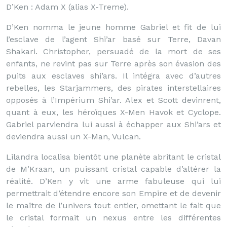
D’Ken : Adam X (alias X-Treme).
D’Ken nomma le jeune homme Gabriel et fit de lui
l’esclave de l’agent Shi’ar basé sur Terre, Davan
Shakari. Christopher, persuadé de la mort de ses
enfants, ne revint pas sur Terre après son évasion des
puits aux esclaves shi’ars. Il intégra avec d’autres
rebelles, les Starjammers, des pirates interstellaires
opposés à l’Impérium Shi’ar. Alex et Scott devinrent,
quant à eux, les héroïques X-Men Havok et Cyclope.
Gabriel parviendra lui aussi à échapper aux Shi’ars et
deviendra aussi un X-Man, Vulcan.
Lilandra localisa bientôt une planète abritant le cristal
de M’Kraan, un puissant cristal capable d’altérer la
réalité. D’Ken y vit une arme fabuleuse qui lui
permettrait d’étendre encore son Empire et de devenir
le maître de l’univers tout entier, omettant le fait que
le cristal formait un nexus entre les différentes