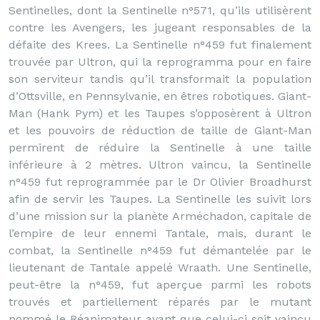
Sentinelles, dont la Sentinelle n°571, qu’ils utilisèrent
contre les Avengers, les jugeant responsables de la
défaite des Krees. La Sentinelle n°459 fut finalement
trouvée par Ultron, qui la reprogramma pour en faire
son serviteur tandis qu’il transformait la population
d’Ottsville, en Pennsylvanie, en êtres robotiques. Giant-
Man (Hank Pym) et les Taupes s’opposèrent à Ultron
et les pouvoirs de réduction de taille de Giant-Man
permirent de réduire la Sentinelle à une taille
inférieure à 2 mètres. Ultron vaincu, la Sentinelle
n°459 fut reprogrammée par le Dr Olivier Broadhurst
afin de servir les Taupes. La Sentinelle les suivit lors
d’une mission sur la planète Arméchadon, capitale de
l’empire de leur ennemi Tantale, mais, durant le
combat, la Sentinelle n°459 fut démantelée par le
lieutenant de Tantale appelé Wraath. Une Sentinelle,
peut-être la n°459, fut aperçue parmi les robots
trouvés et partiellement réparés par le mutant
nommé le Réanimateur avant que celui-ci soit vaincu