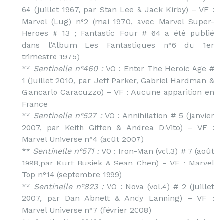
64 (juillet 1967, par Stan Lee & Jack Kirby) – VF :
Marvel (Lug) n°2 (mai 1970, avec Marvel Super-
Heroes # 13 ; Fantastic Four # 64 a été publié
dans l’Album Les Fantastiques n°6 du 1er
trimestre 1975)
**
Sentinelle n°460 :
VO : Enter The Heroic Age #
1 (juillet 2010, par Jeff Parker, Gabriel Hardman &
Giancarlo Caracuzzo) – VF : Aucune apparition en
France
**
Sentinelle n°527 :
VO : Annihilation # 5 (janvier
2007, par Keith Giffen & Andrea DiVito) – VF :
Marvel Universe n°4 (août 2007)
**
Sentinelle n°571 :
VO : Iron-Man (vol.3) # 7 (août
1998,par Kurt Busiek & Sean Chen) – VF : Marvel
Top n°14 (septembre 1999)
**
Sentinelle n°823 :
VO : Nova (vol.4) # 2 (juillet
2007, par Dan Abnett & Andy Lanning) – VF :
Marvel Universe n°7 (février 2008)