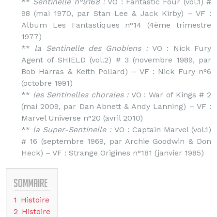
**
Sentinelle n°9168 :
VO : Fantastic Four (vol.1) #
98 (mai 1970, par Stan Lee & Jack Kirby) – VF :
Album Les Fantastiques n°14 (4ème trimestre
1977)
**
la Sentinelle des Gnobiens :
VO : Nick Fury
Agent of SHIELD (vol.2) # 3 (novembre 1989, par
Bob Harras & Keith Pollard) – VF : Nick Fury n°6
(octobre 1991)
**
les Sentinelles chorales :
VO : War of Kings # 2
(mai 2009, par Dan Abnett & Andy Lanning) – VF :
Marvel Universe n°20 (avril 2010)
**
la Super-Sentinelle :
VO : Captain Marvel (vol.1)
# 16 (septembre 1969, par Archie Goodwin & Don
Heck) – VF : Strange Origines n°181 (janvier 1985)
Sommaire
1
Histoire
2
Histoire