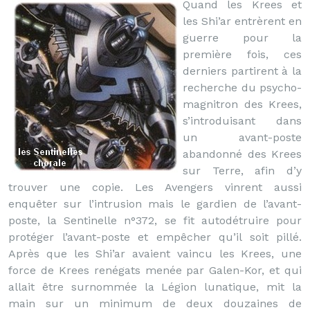
Quand les Krees et
les Shi’ar entrèrent en
guerre pour la
première fois, ces
derniers partirent à la
recherche du psycho-
magnitron des Krees,
s’introduisant dans
un avant-poste
abandonné des Krees
sur Terre, afin d’y
trouver une copie. Les Avengers vinrent aussi
enquêter sur l’intrusion mais le gardien de l’avant-
poste, la Sentinelle n°372, se fit autodétruire pour
protéger l’avant-poste et empêcher qu’il soit pillé.
Après que les Shi’ar avaient vaincu les Krees, une
force de Krees renégats menée par Galen-Kor, et qui
allait être surnommée la Légion lunatique, mit la
main sur un minimum de deux douzaines de