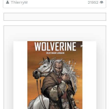
👤 ThierryM
21952 👁️
Promo