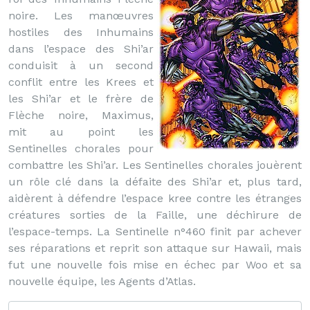
noire. Les manœuvres
hostiles des Inhumains
dans l’espace des Shi’ar
conduisit à un second
conflit entre les Krees et
les Shi’ar et le frère de
Flèche noire, Maximus,
mit au point les
Sentinelles chorales pour
combattre les Shi’ar. Les Sentinelles chorales jouèrent
un rôle clé dans la défaite des Shi’ar et, plus tard,
aidèrent à défendre l’espace kree contre les étranges
créatures sorties de la Faille, une déchirure de
l’espace-temps. La Sentinelle n°460 finit par achever
ses réparations et reprit son attaque sur Hawaii, mais
fut une nouvelle fois mise en échec par Woo et sa
nouvelle équipe, les Agents d’Atlas.