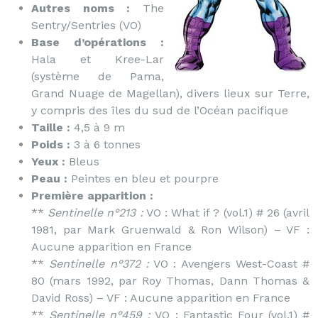
Autres noms :
The
Sentry/Sentries (VO)
Base d’opérations :
Hala et Kree-Lar
(système de Pama,
Grand Nuage de Magellan), divers lieux sur Terre,
y compris des îles du sud de l’Océan pacifique
Taille :
4,5 à 9 m
Poids :
3 à 6 tonnes
Yeux :
Bleus
Peau :
Peintes en bleu et pourpre
Première apparition :
**
Sentinelle n°213 :
VO : What if ? (vol.1) # 26 (avril
1981, par Mark Gruenwald & Ron Wilson) – VF :
Aucune apparition en France
**
Sentinelle n°372 :
VO : Avengers West-Coast #
80 (mars 1992, par Roy Thomas, Dann Thomas &
David Ross) – VF : Aucune apparition en France
**
Sentinelle n°459 :
VO : Fantastic Four (vol.1) #