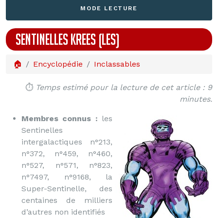
MODE LECTURE
SENTINELLES KREES (LES)
🏠
Encyclopédie
Inclassables
⏱️
Temps estimé pour la lecture de cet article : 9
minutes.
Membres connus :
les
Sentinelles
intergalactiques n°213,
n°372, n°459, n°460,
n°527, n°571, n°823,
n°7497, n°9168, la
Super-Sentinelle, des
centaines de milliers
d’autres non identifiés