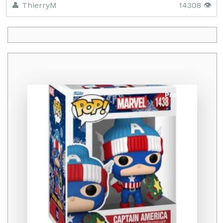
👤 ThierryM
14308 👁️
Promo