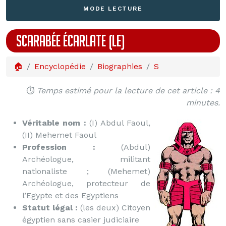
MODE LECTURE
SCARABÉE ÉCARLATE (LE)
🏠
Encyclopédie
Biographies
S
⏱️
Temps estimé pour la lecture de cet article : 4
minutes.
Véritable nom :
(I) Abdul Faoul,
(II) Mehemet Faoul
Profession :
(Abdul)
Archéologue, militant
nationaliste ; (Mehemet)
Archéologue, protecteur de
l’Egypte et des Egyptiens
Statut légal :
(les deux) Citoyen
égyptien sans casier judiciaire