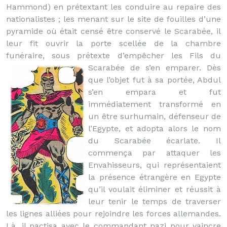
Hammond) en prétextant les conduire au repaire des
nationalistes ; les menant sur le site de fouilles d’une
pyramide où était censé être conservé le Scarabée, il
leur fit ouvrir la porte scellée de la chambre
funéraire, sous prétexte d’empêcher les Fils du
Scarabée de s’en emparer.
Dès
que l’objet fut à sa portée, Abdul
s’en empara et fut
immédiatement transformé en
un être surhumain, défenseur de
l’Egypte, et adopta alors le nom
du Scarabée écarlate. Il
commença par attaquer les
Envahisseurs, qui représentaient
la présence étrangère en Egypte
qu’il voulait éliminer et réussit à
leur tenir le temps de traverser
les lignes alliées pour rejoindre les forces allemandes.
Là, il pactisa avec le commandant nazi pour vaincre