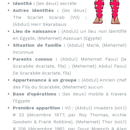
Identité :
(les deux) secrète
Autres identités :
(les deux)
The Scarlet Scarab (VO) ;
(Abdul) Herr Skarabaus
Lieu de naissance :
(Abdul) un lieu non identifié
en Egypte, (Mehemet) Assouan (Egypte)
Situation de famille :
(Abdul) Marié, (Mehemet)
inconnue
Parents connus :
(Abdul) Mehemet Faoul (le
Scarabée écarlate, fils) ; (Mehemet) Abdul Faoul
(le Scarabée écarlate, fils)
Appartenance à un groupe :
(Abdul) Ancien chef
des Fils du Scarabée, (Mehemet) aucun
Base d’opérations :
(les deux) mobile à travers
l’Egypte
Première apparition :
VO : (Abdul) Invaders (vol.1)
# 23 (décembre 1977, par Roy Thomas, Archie
Goodwin & Frank Robbins), (Mehemet) Thor (vol.1)
# 326 (décembre 1982, par Doug Moench & Alan