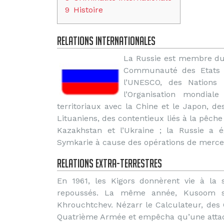
9
Histoire
Relations internationales
La Russie est membre du C
Communauté des Etats i
l’UNESCO, des Nations 
l’Organisation mondia
territoriaux avec la Chine et le Japon, d
Lituaniens, des contentieux liés à la pêche
Kazakhstan et l’Ukraine ; la Russie a 
Symkarie à cause des opérations de merce
Relations extra-terrestres
En 1961, les Kigors donnèrent vie à la 
repoussés. La même année, Kusoom se 
Khrouchtchev. Nézarr le Calculateur, des C
Quatrième Armée et empêcha qu’une attaque