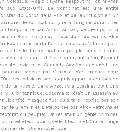
ur Colossus, Magie (Illyana Raspoutine) et Mikhail
fs aux Etats-Unis. Le Combinat est une entité
oristes du Corps de la Paix et de leur fusion en un
armure de combat conçue à l’origine durant les
contemporaine par Anton Vanko ; celui-ci porta la
’espion Boris Turgenov ; l’assistant de Vanko, Alex
tri Boukharine porta l’armure alors qu’il faisait parti
rejoindre le Protectorat du peuple sous l’identité
 succéda, comptant utiliser son organisation, Remont
niste soviétique. Gennady Gavrilov découvrit une
o pourpre conçue par Vanko et s’en empara pour
 D’autres individus sont depuis apparus équipés de
n de la Russie. Dark Angel (Mia Lessing) était une
 le MI-6 britannique. Deadmaker était un assassin au
 l’identité masquée fut, plus tard, reprise par son
par le Gremlin et a été portée par Kirov Petrovna et
tectorat du peuple). Dr Yes était un génie criminel.
 criminel électrique appelé Electro et Crâne rouge
costumés de l’Union soviétique.