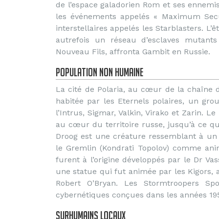
de l’espace galadorien Rom et ses ennemis,
les événements appelés « Maximum Securi
interstellaires appelés les Starblasters. 
autrefois un réseau d’esclaves mutants
Nouveau Fils, affronta Gambit en Russie.
Population non humaine
La cité de Polaria, au cœur de la chaîne d
habitée par les Eternels polaires, un group
l’Intrus, Sigmar, Valkin, Virako et Zarin. 
au cœur du territoire russe, jusqu’à ce qu’i
Droog est une créature ressemblant à un
le Gremlin (Kondrati Topolov) comme ani
furent à l’origine développés par le Dr Vas
une statue qui fut animée par les Kigors, 
Robert O’Bryan. Les Stormtroopers Sp
cybernétiques conçues dans les années 195
Surhumains locaux