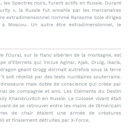
 les Spectres noirs, furent actifs en Russie. Durant
ty », la Russie fut envahie par les mercenaires
L’être extradimensionnel nommé Ransome Sole dirigea
 à Moscou. Un autre être extradimensionnel, le
e l’Oural, sur le flanc sibérien de la montagne, est
e d’Eternels qui inclue Aginar, Ajak, Druig, Ikaris,
Le dragon géant Grogg dormait autrefois sous la terre
l soit réveillé par des tests nucléaires souterrains.
 dinosaure mais dotée de conscience qui créée par
mal de compagnie et ami. Les Eléments du Destin
sily Khandruvitch en Russie. Le Colosse vivant était
avant de se retrouver entre les mains de l’Américain
ores de chair étaient une armée de créatures
0 et finalement détruites par X-Force.