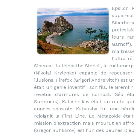
Epsilon 
super-sol
Siberfor
protestai
leurs ra
Garnoff)
maîtress
l’ultra-r
Sibercat, la télépathe Stencil, le métamor
(Nikolai Krylenko) capable de repousser
illusions. Firefox (Grigori Andreivitch) est
était un génie inventif ; son fils, le Greml
revêtus d’armures de combat. Géo éta
Summers). Kalashnikov était un muté qui 
années soixante, Katyusha fut une héroïn
rejoignit la First Line. Le Métazoïde é
mission d’extraction mais mourut en affro
(Gregor Buhkarov) est l’un des Jeunes Dieu