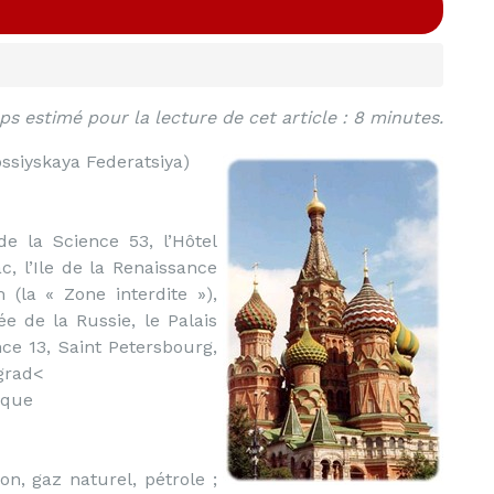
s estimé pour la lecture de cet article : 8 minutes.
ssiyskaya Federatsiya)
 de la Science 53, l’Hôtel
, l’Ile de la Renaissance
 (la « Zone interdite »),
e de la Russie, le Palais
ince 13, Saint Petersbourg,
ograd<
ique
on, gaz naturel, pétrole ;