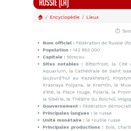
RUSSIE (LA)
🏠
Encyclopédie
Lieux
⏱️
Temp
Nom officiel :
Fédération de Russie (Ro
Population :
142 893 000
Capitale :
Moscou
Sites notables :
Bitterfrost, la Cité
Aquarium, la Cathédrale de Saint Isaac
(aujourd’hui au Kazakhstan), Khystym
Krasnaya Polyana, le Kremlin, le Musé
d’été, la Place rouge, Polaria, la Prov
la Sibérie, le Théâtre du Bolchoï, Volg
Gouvernement :
Fédération démocrat
Principales langues :
le russe
Unité monétaire :
le rouble russe
Principales productions :
bois, charb