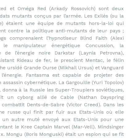
Red et Oméga Red (Arkady Rossovich) sont deux
dats mutants conçus par l’armée. Les Exilés (ou la
ce) étaient une équipe de mutants hors-la-loi qui
ent contre la politique anti-mutants de leur pays ;
ngs comprenaient l’hypnotiseur Blind Faith (Alexi
, le manipulateur énergétique Concussion, la
e de l’énergie noire Darkstar (Laynia Petrovna),
ésistant Rideau de fer, le prescient Mentac, le félin
phe ursidé Grande Ourse (Mikhail Ursus) et Vanguard
 l’énergie. Fantasma est capable de projeter des
 un assassin cybernétique. La Gargouille (Yuri Topolov)
in, donna à la Russie les Super-Troupiers soviétiques,
it un cyborg allié de Cable (Nathan Dayspring
combattit Dents-de-Sabre (Victor Creed). Dans les
e russe qui finit par fuir aux Etats-Unis où elle
tait un autre muté envoyé aux Etats-Unis pour une
ntant le Kree Captain Marvel (Mar-Vell). Mindsinger
x. Mongu (Boris Monguski) était un espion qui se fit