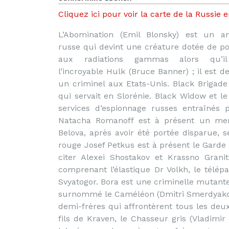
Cliquez ici pour voir la carte de la Russie 
L’Abomination (Emil Blonsky) est un a
russe qui devint une créature dotée de po
aux radiations gammas alors qu’il 
l’incroyable Hulk (Bruce Banner) ; il est 
un criminel aux Etats-Unis. Black Brigad
qui servait en Slorénie. Black Widow et l
services d’espionnage russes entraîné
Natacha Romanoff est à présent un mem
Belova, après avoir été portée disparue
rouge Josef Petkus est à présent le Garde d
citer Alexei Shostakov et Krassno Grani
comprenant l’élastique Dr Volkh, le télép
Svyatogor. Bora est une criminelle mutante 
surnommé le Caméléon (Dmitri Smerdyakov)
demi-frères qui affrontèrent tous les deu
fils de Kraven, le Chasseur gris (Vladimir 