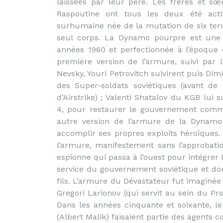
laissées par leur père. Les frères et sœ
Raspoutine ont tous les deux été acti
surhumaine née de la mutation de six terr
seul corps. La Dynamo pourpre est une 
années 1960 et perfectionnée à l’époque 
première version de l’armure, suivi par l
Nevsky, Youri Petrovitch suivirent puis Dimi
des Super-soldats soviétiques (avant de 
d’Airstrike) ; Valenti Shatalov du KGB lui
4, pour restaurer le gouvernement commu
autre version de l’armure de la Dynam
accomplir ses propres exploits héroïques.
l’armure, manifestement sans l’approbatio
espionne qui passa à l’ouest pour intégrer
service du gouvernement soviétique et dont
fils. L’armure du Dévastateur fut imaginée 
Gregori Larionov (qui servit au sein du Pro
Dans les années cinquante et soixante, le
(Albert Malik) faisaient partie des agents 