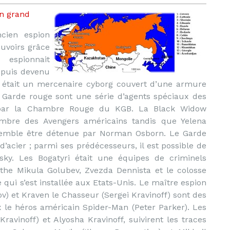
en grand
ncien espion
uvoirs grâce
espionnait
depuis devenu
e était un mercenaire cyborg couvert d’une armure
e Garde rouge sont une série d’agents spéciaux des
s par la Chambre Rouge du KGB. La Black Widow
bre des Avengers américains tandis que Yelena
, semble être détenue par Norman Osborn. Le Garde
’acier ; parmi ses prédécesseurs, il est possible de
tsky. Les Bogatyri était une équipes de criminels
athe Mikula Golubev, Zvezda Dennista et le colosse
qui s’est installée aux Etats-Unis. Le maître espion
 et Kraven le Chasseur (Sergei Kravinoff) sont des
x le héros américain Spider-Man (Peter Parker). Les
Kravinoff) et Alyosha Kravinoff, suivirent les traces