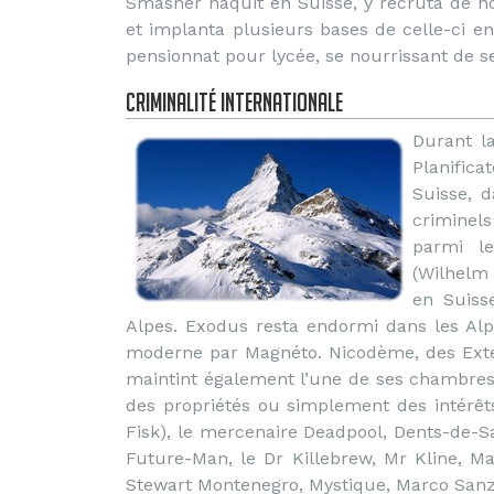
Smasher naquit en Suisse, y recruta de 
et implanta plusieurs bases de celle-ci e
pensionnat pour lycée, se nourrissant de ses
Criminalité internationale
Durant l
Planifica
Suisse, 
criminel
parmi l
(Wilhelm
en Suiss
Alpes. Exodus resta endormi dans les Alp
moderne par Magnéto. Nicodème, des Exter
maintint également l’une de ses chambres 
des propriétés ou simplement des intérêts
Fisk), le mercenaire Deadpool, Dents-de-Sabr
Future-Man, le Dr Killebrew, Mr Kline, M
Stewart Montenegro, Mystique, Marco Sanzi