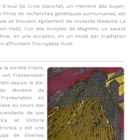
se Kreuz (la Croix blanche), un membre des Super-
ne firme de recherches génétiques surhumaines, est
uisse se trouvent également les mutants Madame La
mon Hall), l’un des Acolytes de Magnéto. Le savant
même, en une occasion, en un muté par irradiation
affrontant l’incroyable Hulk.
 la société Praxis,
 von Frankenstein
ein depuis le dix-
ier Monstre de
Frankenstein en
uisse au cours des
descendants de son
ica et Victoria
éronica y est une
cupe de diverses