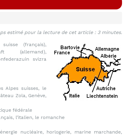
s estimé pour la lecture de cet article : 3 minutes.
uisse (français),
aft (allemand),
onfederazuin svizra
s Alpes suisses, le
âteau Zola, Genève,
ique fédérale
nçais, l’italien, le romanche
énergie nucléaire, horlogerie, marine marchande,