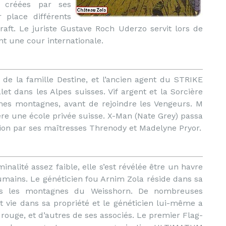
) créées par ses
 place différents
ft. Le juriste Gustave Roch Uderzo servit lors de
nt une cour internationale.
de la famille Destine, et l’ancien agent du STRIKE
t dans les Alpes suisses. Vif argent et la Sorcière
s montagnes, avant de rejoindre les Vengeurs. M
re une école privée suisse. X-Man (Nate Grey) passa
on par ses maîtresses Threnody et Madelyne Pryor.
nalité assez faible, elle s’est révélée être un havre
mains. Le généticien fou Arnim Zola réside dans sa
ns les montagnes du Weisshorn. De nombreuses
 vie dans sa propriété et le généticien lui-même a
rouge, et d’autres de ses associés. Le premier Flag-