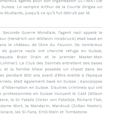
nombreux agents pour son organisation ULTIMATUM
n Suisse. Le vampire Arthur de la Courte dirigea un
 étudiants, jusqu’à ce qu’il fut détruit par M.
a Seconde Guerre Mondiale, l’agent nazi appelé le
teur (Hendrich von Wilhelm Innsbruck) était basé en
dans le château de l’Aire du Faucon. De nombreux
s de guerre nazis ont cherché refuge en Suisse,
esquels Brain Drain et le premier Master-Man
 Lohmer). Le Club des Damnés entretient des bases
e, et la famille Shaw possède un chalet dans les
es pendant 800 ans avant d’être éveillé à l’époque
nels, était également basé en Suisse ; Apocalypse
d’hibernation en Suisse. D’autres criminels qui ont
 professionnels en Suisse incluent le Caïd (Wilson
e, le Dr Fatalis (Victor von Fatalis)e, Richard Fisk,
adame Mort, le Mandarin, Mardouk (Zoltan Nestor),
onare, les Si-Fans, Emil Stein et Tombstone.