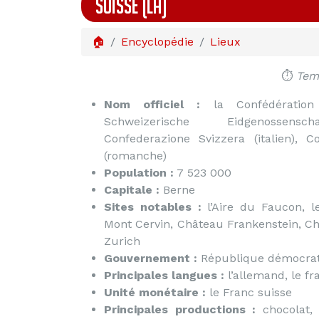
SUISSE (LA)
🏠
Encyclopédie
Lieux
⏱️
Temp
Nom officiel :
la Confédération s
Schweizerische Eidgenossensch
Confederazione Svizzera (italien), C
(romanche)
Population :
7 523 000
Capitale :
Berne
Sites notables :
l’Aire du Faucon, le
Mont Cervin, Château Frankenstein, Ch
Zurich
Gouvernement :
République démocrat
Principales langues :
l’allemand, le fra
Unité monétaire :
le Franc suisse
Principales productions :
chocolat, 