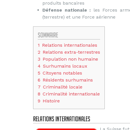
produits bancaires
Défense nationale :
les Forces armé
(terrestre) et une Force aérienne
Sommaire
1
Relations internationales
2
Relations extra-terrestres
3
Population non humaine
4
Surhumains locaux
5
Citoyens notables
6
Résidents surhumains
7
Criminalité locale
8
Criminalité internationale
9
Histoire
Relations internationales
La Suisse fu