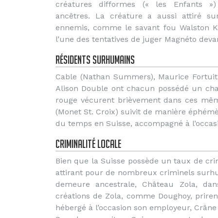
créatures difformes (« les Enfants »
ancêtres. La créature a aussi attiré sur
ennemis, comme le savant fou Walston Kra
l’une des tentatives de juger Magnéto deva
Résidents surhumains
Cable (Nathan Summers), Maurice Fortuit 
Alison Double ont chacun possédé un chale
rouge vécurent brièvement dans ces même
(Monet St. Croix) suivit de manière éphémè
du temps en Suisse, accompagné à l’occasi
Criminalité locale
Bien que la Suisse possède un taux de crimi
attirant pour de nombreux criminels surhu
demeure ancestrale, Château Zola, da
créations de Zola, comme Doughoy, prirent
hébergé à l’occasion son employeur, Crâne 