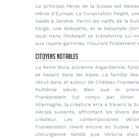
Le principal héros de la Suisse est Weis
Héros d’Europe. La Corporation Psight, u
basée à Genève. Parmi les natifs de la S
Farge, une télépathe, et le Néophyte (Si
local Hans Feldstadt se transforma lui-
aux rayons gammas, mourant finalement en 
Citoyens notables
La Reine Nora, ancienne Asgardienne, fonda
se basant dans les Alpes. La famille des
vécut dans et autour de Château Frankenst
huitième siècle. Bien que le prem
Frankenstein fut conçu par Victor 
Allemagne, la créature erra à travers la S
siècles suivants, affrontant les divers 
créateur. Les contemporaines Véron
Frankenstein vivent encore en Suisse ; V
chirurgienne tandis que Victoria s’oc