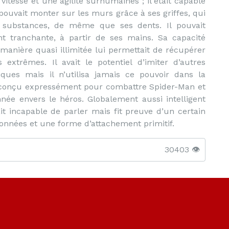
itesse et une agilité surhumaines ; il était capable
pouvait monter sur les murs grâce à ses griffes, qui
s substances, de même que ses dents. Il pouvait
t tranchante, à partir de ses mains. Sa capacité
manière quasi illimitée lui permettait de récupérer
 extrêmes. Il avait le potentiel d’imiter d’autres
iques mais il n’utilisa jamais ce pouvoir dans la
t conçu expressément pour combattre Spider-Man et
nnée envers le héros. Globalement aussi intelligent
t incapable de parler mais fit preuve d’un certain
ionnées et une forme d’attachement primitif.
30403 👁️