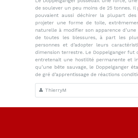
Le Doppelganger possédait une force, une v
de soulever un peu moins de 25 tonnes. Il 
pouvaient aussi déchirer la plupart de
projeter une forme de toile, extrêmemen
naturelle à modifier son apparence d’une 
de toutes les blessures, à part les plus
personnes et d’adopter leurs caractérist
dimension terrestre. Le Doppelganger fu
entretenait une hostilité permanente et i
qu’une bête sauvage, le Doppelganger étai
de gré d’apprentissage de réactions condit
👤 ThierryM