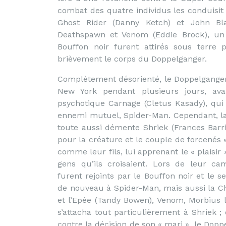
combat des quatre individus les conduisit
Ghost Rider (Danny Ketch) et John Bl
Deathspawn et Venom (Eddie Brock), un 
Bouffon noir furent attirés sous terre
brièvement le corps du Doppelganger.
Complètement désorienté, le Doppelganger 
New York pendant plusieurs jours, ava
psychotique Carnage (Cletus Kasady), qui 
ennemi mutuel, Spider-Man. Cependant, l
toute aussi démente Shriek (Frances Barri
pour la créature et le couple de forcenés
comme leur fils, lui apprenant le « plaisir
gens qu’ils croisaient. Lors de leur c
furent rejoints par le Bouffon noir et le 
de nouveau à Spider-Man, mais aussi la Cha
et l’Epée (Tandy Bowen), Venom, Morbius 
s’attacha tout particulièrement à Shriek ;
contre la décision de son « mari », le Dop