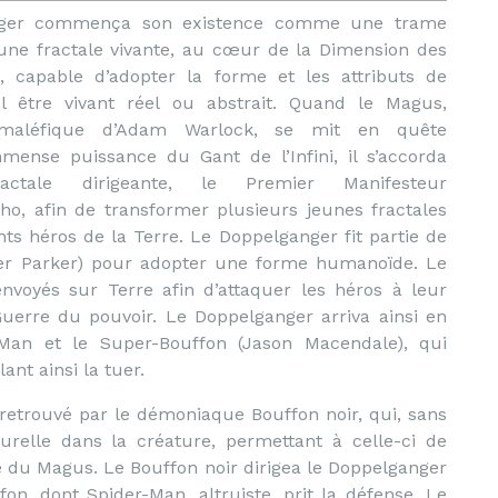
nger commença son existence comme une trame
une fractale vivante, au cœur de la Dimension des
s, capable d’adopter la forme et les attributs de
l être vivant réel ou abstrait. Quand le Magus,
n maléfique d’Adam Warlock, se mit en quête
mmense puissance du Gant de l’Infini, il s’accorda
ctale dirigeante, le Premier Manifesteur
o, afin de transformer plusieurs jeunes fractales
ts héros de la Terre. Le Doppelganger fit partie de
eter Parker) pour adopter une forme humanoïde. Le
nvoyés sur Terre afin d’attaquer les héros à leur
Guerre du pouvoir. Le Doppelganger arriva ainsi en
Man et le Super-Bouffon (Jason Macendale), qui
nt ainsi la tuer.
t retrouvé par le démoniaque Bouffon noir, qui, sans
turelle dans la créature, permettant à celle-ci de
 du Magus. Le Bouffon noir dirigea le Doppelganger
on, dont Spider-Man, altruiste, prit la défense. Le