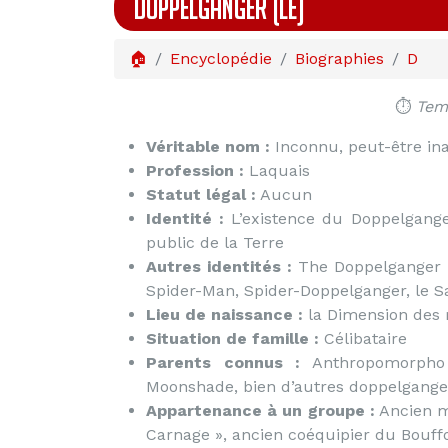
DOPPELGANGER (LE)
🏠
Encyclopédie
Biographies
D
⏱️
Temp
Véritable nom :
Inconnu, peut-être in
Profession :
Laquais
Statut légal :
Aucun
Identité :
L’existence du Doppelgang
public de la Terre
Autres identités :
The Doppelganger (
Spider-Man, Spider-Doppelganger, le S
Lieu de naissance :
la Dimension des 
Situation de famille :
Célibataire
Parents connus :
Anthropomorpho (
Moonshade, bien d’autres doppelganger
Appartenance à un groupe :
Ancien m
Carnage », ancien coéquipier du Bouff