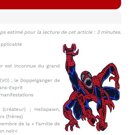
s estimé pour la lecture de cet article : 3 minutes.
applicable
er est inconnue du grand
VO) ; le Doppelganger de
ans-Esprit
manifestations
créateur) ; Hellspawn,
s (frères)
embre de la « Famille de
on noir<