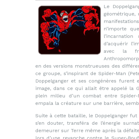
Le Doppelga
géométrique, 
manifestation
n’importe que
l’incarnatio
d’acquérir l’i
avec la fra
Anthropomorph
en des versions monstrueuses des différen
ce groupe, s’inspirant de Spider-Man (P
Doppelganger et ses congénères furent e
image, dans ce qui allait être appelé la 
plein milieu d’un combat entre Spider-
empala la créature sur une barrière, sembla
Suite à cette bataille, le Doppelganger fu
s’en douter, transféra de l’énergie surna
demeurer sur Terre même après la défaite
lors d’une revanche contre le Super-Bouff