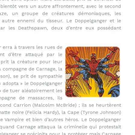
 bientôt vers un autre affrontement, avec le second
aze, un groupe de créatures démoniaques, les
autre ennemi du tisseur. Le Doppelganger et le
 par les Deathspawn, deux d’entre eux possédant
erra à travers les rues de
nt d’être attaqué par le
prit la créature pour leur
a compagne de Carnage, la
son), se prit de sympathie
 « adopta » le Doppelganger
 » de tuer aléatoirement les
ampagne de massacres, ils
second Carrion (Malcolm McBride) ; ils se heurtèrent
tte noire (Felicia Hardy), la Cape (Tyrone Johnson)
le Vampire et bien d’autres héros. Le Doppelganger
 quand Carnage attaqua la criminelle qui protestait
pelganger se précipita pour la protéger mais Carnage