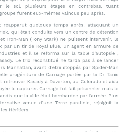
ur le sol, plusieurs étages en contrebas, tuant
 groupe furent eux-mêmes vaincus peu après.
t réapparut quelques temps après, attaquant un
riek, qui était conduite vers un centre de détention
t Iron-Man (Tony Stark) ne puissent intervenir, le
x par un tir de Royal Blue, un agent en armure de
ustries et il se reforma sur la table d’autopsie ,
sady. Le trio reconstitué ne tarda pas à se lancer
rs Manhattan, avant d’être stoppés par Spider-Man
velle progéniture de Carnage portée par le Dr Tanis
it retrouver Kasady à Doverton, au Colorado et aida
yée le capturer. Carnage fut fait prisonnier mais le
andis que la ville était bombardée par l’armée. Plus
ernative venue d’une Terre parallèle, rejoignit la
es Héritiers.