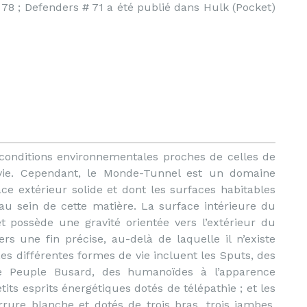
# 78 ; Defenders # 71 a été publié dans Hulk (Pocket)
onditions environnementales proches de celles de
 vie. Cependant, le Monde-Tunnel est un domaine
ace extérieur solide et dont les surfaces habitables
au sein de cette matière. La surface intérieure du
t possède une gravité orientée vers l’extérieur du
ers une fin précise, au-delà de laquelle il n’existe
s différentes formes de vie incluent les Sputs, des
e Peuple Busard, des humanoïdes à l’apparence
tits esprits énergétiques dotés de télépathie ; et les
rure blanche et dotés de trois bras, trois jambes,