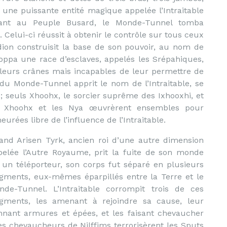
une puissante entité magique appelée l’Intraitable
enant au Peuple Busard, le Monde-Tunnel tomba
. Celui-ci réussit à obtenir le contrôle sur tous ceux
dion construisit la base de son pouvoir, au nom de
eloppa une race d’esclaves, appelés les Srépahiques,
 leurs crânes mais incapables de leur permettre de
é du Monde-Tunnel apprit le nom de l’Intraitable, se
 ; seuls Xhoohx, le sorcier suprême des Ixhooxhi, et
s. Xhoohx et les Nya œuvrèrent ensembles pour
rées libre de l’influence de l’Intraitable.
and Arisen Tyrk, ancien roi d’une autre dimension
pelée l’Autre Royaume, prit la fuite de son monde
a un téléporteur, son corps fut séparé en plusieurs
agments, eux-mêmes éparpillés entre la Terre et le
nde-Tunnel. L’Intraitable corrompit trois de ces
agments, les amenant à rejoindre sa cause, leur
nnant armures et épées, et les faisant chevaucher
Les chevaucheurs de Nilffims terrorisèrent les Sputs