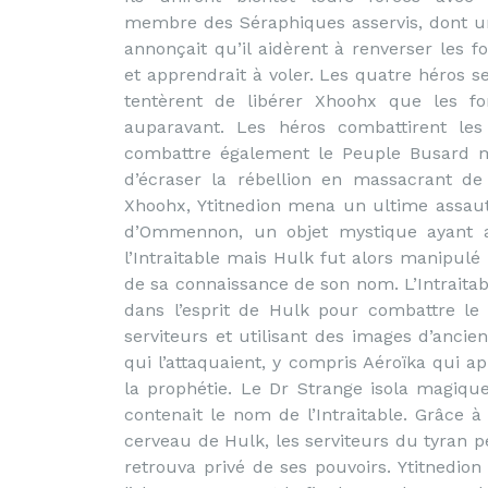
membre des Séraphiques asservis, dont u
annonçait qu’il aidèrent à renverser les 
et apprendrait à voler. Les quatre héros 
tentèrent de libérer Xhoohx que les fo
auparavant. Les héros combattirent les 
combattre également le Peuple Busard ma
d’écraser la rébellion en massacrant de
Xhoohx, Ytitnedion mena un ultime assaut
d’Ommennon, un objet mystique ayant a
l’Intraitable mais Hulk fut alors manipulé
de sa connaissance de son nom. L’Intraitab
dans l’esprit de Hulk pour combattre le
serviteurs et utilisant des images d’anci
qui l’attaquaient, y compris Aéroïka qui ap
la prophétie. Le Dr Strange isola magiq
contenait le nom de l’Intraitable. Grâce à 
cerveau de Hulk, les serviteurs du tyran pe
retrouva privé de ses pouvoirs. Ytitnedion