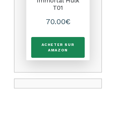
Immortal Hulk
T01
70.00€
ACHETER SUR
AMAZON