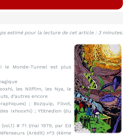
s estimé pour la lecture de cet article : 3 minutes.
 le Monde-Tunnel est plus
magique
oxhi, les Nilffim, les Nya, le
uts, d’autres encore
aphiques) ; Bozquip, Filvot,
des Ixhooxhi) ; Ytitnedion (du
(vol.1) # 71 (mai 1979, par Ed
éfenseurs (Arédit) n°3 (4ème