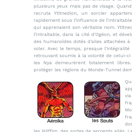
plusieurs yeux mais pas de visage. Quand 
recruta Ytitnedion, un sorcier appart
rapidement sous l’influence de l’Intraitable
qui apprenaient son véritable nom. Ytitne
l’Intraitable, dans la cité d’Ogéon, et dév
des humanoïdes dotés d’ailes attachées à
voler. Avec le temps, presque l’intégralit
retrouvant soumis à la volonté de celui-ci
les Nya demeurèrent totalement libre
protéger les régions du Monde-Tunnel demeu
Qu
ap
vi
fr
Mo
fr
do
les Nilffim, des sortes de serpents ailés. 