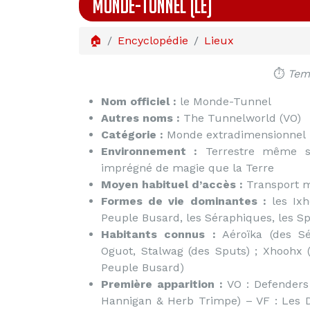
MONDE-TUNNEL (LE)
🏠
Encyclopédie
Lieux
⏱️
Temp
Nom officiel :
le Monde-Tunnel
Autres noms :
The Tunnelworld (VO)
Catégorie :
Monde extradimensionnel
Environnement :
Terrestre même si
imprégné de magie que la Terre
Moyen habituel d’accès :
Transport 
Formes de vie dominantes :
les Ixho
Peuple Busard, les Séraphiques, les Sp
Habitants connus :
Aéroïka (des Sér
Oguot, Stalwag (des Sputs) ; Xhoohx (
Peuple Busard)
Première apparition :
VO : Defenders 
Hannigan & Herb Trimpe) – VF : Les D