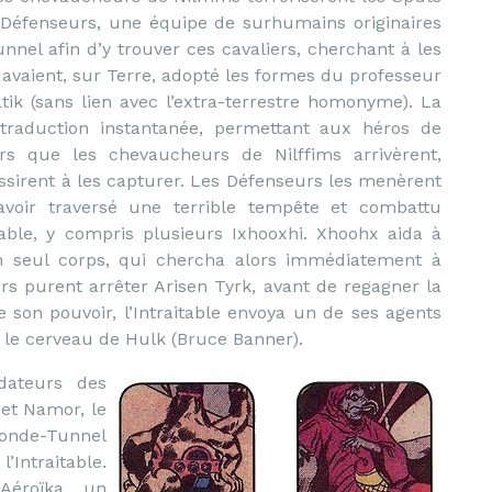
s Défenseurs, une équipe de surhumains originaires
nnel afin d’y trouver ces cavaliers, cherchant à les
 avaient, sur Terre, adopté les formes du professeur
ik (sans lien avec l’extra-terrestre homonyme). La
traduction instantanée, permettant aux héros de
s que les chevaucheurs de Nilffims arrivèrent,
ssirent à les capturer. Les Défenseurs les menèrent
voir traversé une terrible tempête et combattu
table, y compris plusieurs Ixhooxhi. Xhoohx aida à
n seul corps, qui chercha alors immédiatement à
urs purent arrêter Arisen Tyrk, avant de regagner la
e son pouvoir, l’Intraitable envoya un de ses agents
s le cerveau de Hulk (Bruce Banner).
dateurs des
et Namor, le
Monde-Tunnel
l’Intraitable.
 Aéroïka, un