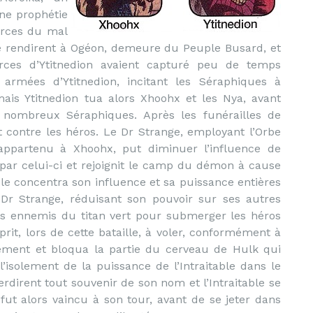
ne prophétie
forces du mal
se rendirent à Ogéon, demeure du Peuple Busard, et
rces d’Ytitnedion avaient capturé peu de temps
armées d’Ytitnedion, incitant les Séraphiques à
is Ytitnedion tua alors Xhoohx et les Nya, avant
 nombreux Séraphiques. Après les funérailles de
 contre les héros. Le Dr Strange, employant l’Orbe
ppartenu à Xhoohx, put diminuer l’influence de
 par celui-ci et rejoignit le camp du démon à cause
le concentra son influence et sa puissance entières
 Dr Strange, réduisant son pouvoir sur ses autres
ens ennemis du titan vert pour submerger les héros
prit, lors de cette bataille, à voler, conformément à
uement et bloqua la partie du cerveau de Hulk qui
l’isolement de la puissance de l’Intraitable dans le
rdirent tout souvenir de son nom et l’Intraitable se
 fut alors vaincu à son tour, avant de se jeter dans