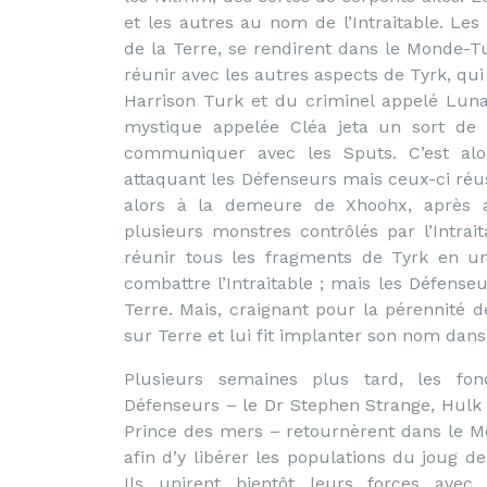
et les autres au nom de l’Intraitable. Le
de la Terre, se rendirent dans le Monde-Tu
réunir avec les autres aspects de Tyrk, qui
Harrison Turk et du criminel appelé Lunat
mystique appelée Cléa jeta un sort de 
communiquer avec les Sputs. C’est alor
attaquant les Défenseurs mais ceux-ci réu
alors à la demeure de Xhoohx, après a
plusieurs monstres contrôlés par l’Intrai
réunir tous les fragments de Tyrk en u
combattre l’Intraitable ; mais les Défense
Terre. Mais, craignant pour la pérennité d
sur Terre et lui fit implanter son nom dan
Plusieurs semaines plus tard, les fon
Défenseurs – le Dr Stephen Strange, Hulk 
Prince des mers – retournèrent dans le 
afin d’y libérer les populations du joug de 
Ils unirent bientôt leurs forces avec