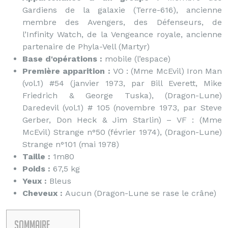
Gardiens de la galaxie (Terre-616), ancienne
membre des Avengers, des Défenseurs, de
l’Infinity Watch, de la Vengeance royale, ancienne
partenaire de Phyla-Vell (Martyr)
Base d'opérations :
mobile (l’espace)
Première apparition :
VO : (Mme McEvil) Iron Man
(vol.1) #54 (janvier 1973, par Bill Everett, Mike
Friedrich & George Tuska), (Dragon-Lune)
Daredevil (vol.1) # 105 (novembre 1973, par Steve
Gerber, Don Heck & Jim Starlin) – VF : (Mme
McEvil) Strange n°50 (février 1974), (Dragon-Lune)
Strange n°101 (mai 1978)
Taille :
1m80
Poids :
67,5 kg
Yeux :
Bleus
Cheveux :
Aucun (Dragon-Lune se rase le crâne)
Sommaire