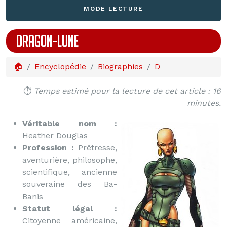
MODE LECTURE
DRAGON-LUNE
🏠
Encyclopédie
Biographies
D
⏱️
Temps estimé pour la lecture de cet article : 16
minutes.
Véritable nom :
Heather Douglas
Profession :
Prêtresse,
aventurière, philosophe,
scientifique, ancienne
souveraine des Ba-
Banis
Statut légal :
Citoyenne américaine,