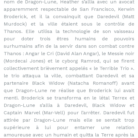
nom de Dragon-Lune, Heather s’allia avec un avocat
apparemment respectable de San Francisco, Kerwin
Broderick, et il la convainquit que Daredevil (Matt
Murdock) et la ville étaient sous le contrôle de
Thanos. Elle utilisa la technologie de son vaisseau
pour doter trois êtres humains de pouvoirs
surhumains afin de la servir dans son combat contre
Thanos : Angar le Cri (David Alan Angar), le Messie noir
(Mordecai Jones) et le cyborg Ramrod, qui se firent
collectivement brièvement appelés « le Terrible Trio ».
le trio attaqua la ville, combattant Daredevil et sa
partenaire Black Widow (Natacha Romanoff) avant
que Dragon-Lune ne réalise que Broderick lui avait
menti. Broderick se transforma en le létal Terrex et
Dragon-Lune s’allia à Daredevil, Black Widow et
Captain Marvel (Mar-Vell) pour l’arrêter. Daredevil fut
attirée par Dragon-Lune mais elle se sentait trop
supérieure à lui pour entamer une relation
amoureuse avec un humain et quitta la Terre après la