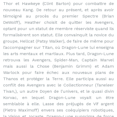
Thor et Hawkeye (Clint Barton) pour combattre de
nouveau Kang. De retour au présent, et après avoir
témoigné au procès du premier Spectre (Brian
DeWolff), Heather choisit de quitter les Avengers,
optant pour un statut de membre réserviste quand ils
formalisèrent son statut. Elle convainquit la novice du
groupe, Hellcat (Patsy Walker), de faire de même pour
l’accompagner sur Titan, où Dragon-Lune lui enseigna
les arts mentaux et martiaux. Plus tard, Dragon-Lune
retrouva les Avengers, Spider-Man, Captain Marvel
mais aussi la Chose (Benjamin Grimm) et Adam
Warlock pour faire échec aux nouveaux plans de
Thanos et protéger la Terre. Elle participa aussi au
conflit des Avengers avec le Collectionneur (Taneleer
Tivan,), un autre Doyen de l’univers, et le quasi divin
Korvac, en lequel Dragon-Lune voyait un être
semblable à elle. Lasse des préjugés de Vif argent
(Pietro Maximoff) envers ses coéquipiers robotiques,
la Vision et Jocaste, Dragon-Lune supprima de force