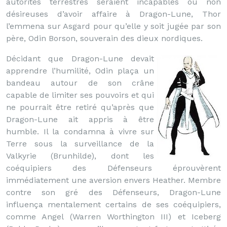
autorités terrestres seraient incapables ou non
désireuses d’avoir affaire à Dragon-Lune, Thor
l’emmena sur Asgard pour qu’elle y soit jugée par son
père, Odin Borson, souverain des dieux nordiques.
Décidant que Dragon-Lune devait
apprendre l’humilité, Odin plaça un
bandeau autour de son crâne
capable de limiter ses pouvoirs et qui
ne pourrait être retiré qu’après que
Dragon-Lune ait appris à être
humble. Il la condamna à vivre sur
Terre sous la surveillance de la
Valkyrie (Brunhilde), dont les
coéquipiers des Défenseurs éprouvèrent
immédiatement une aversion envers Heather. Membre
contre son gré des Défenseurs, Dragon-Lune
influença mentalement certains de ses coéquipiers,
comme Angel (Warren Worthington III) et Iceberg