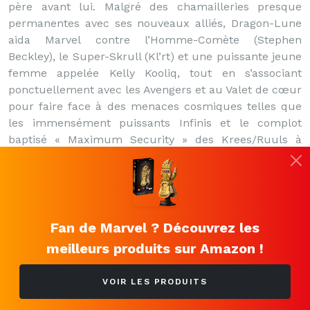
père avant lui. Malgré des chamailleries presque
permanentes avec ses nouveaux alliés, Dragon-Lune
aida Marvel contre l’Homme-Comète (Stephen
Beckley), le Super-Skrull (Kl’rt) et une puissante jeune
femme appelée Kelly Kooliq, tout en s’associant
ponctuellement avec les Avengers et au Valet de cœur
pour faire face à des menaces cosmiques telles que
les immensément puissants Infinis et le complot
baptisé « Maximum Security » des Krees/Ruuls à
l’encontre de la Terre. Elle aida aussi brièvement
d’autres héros contre le tout puissant Akhénaton, bien
que ces événements finirent par provoquer une
divergence vers la réalité-4321, après que Thanos
avait remonté le temps et empêché Akhénaton
Fan de Marvel ? Découvrez les
d’acquérir le pouvoir ultime.
meilleurs produits sur Amazon !
En venant en aide aux
Quatre Fantastiques pour
VOIR LES PRODUITS
combattre la menace