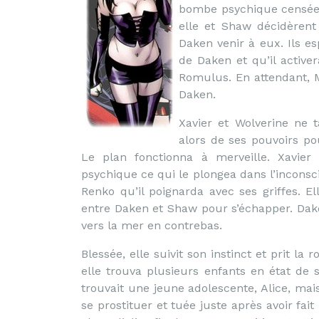
bombe psychique censée t
elle et Shaw décidèrent 
Daken venir à eux. Ils es
de Daken et qu’il active
Romulus. En attendant, M
Daken.
Xavier et Wolverine ne t
alors de ses pouvoirs po
Le plan fonctionna à merveille. Xavie
psychique ce qui le plongea dans l’inconsci
Renko qu’il poignarda avec ses griffes. El
entre Daken et Shaw pour s’échapper. Dak
vers la mer en contrebas.
Blessée, elle suivit son instinct et prit la
elle trouva plusieurs enfants en état de s
trouvait une jeune adolescente, Alice, mai
se prostituer et tuée juste après avoir fai