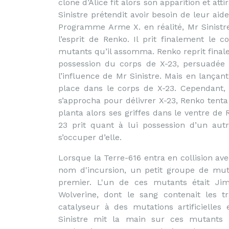
clone d’Alice fit alors son apparition et a
Sinistre prétendit avoir besoin de leur a
Programme Arme X. en réalité, Mr Sinistre
l’esprit de Renko. Il prit finalement le
mutants qu’il assomma. Renko reprit final
possession du corps de X-23, persuadée 
l’influence de Mr Sinistre. Mais en lançant 
place dans le corps de X-23. Cependant, X
s’approcha pour délivrer X-23, Renko tenta 
planta alors ses griffes dans le ventre de 
23 prit quant à lui possession d’un aut
s’occuper d’elle.
Lorsque la Terre-616 entra en collision a
nom d'incursion, un petit groupe de mu
premier. L'un de ces mutants était Jim
Wolverine, dont le sang contenait les t
catalyseur à des mutations artificielles
Sinistre mit la main sur ces mutants 