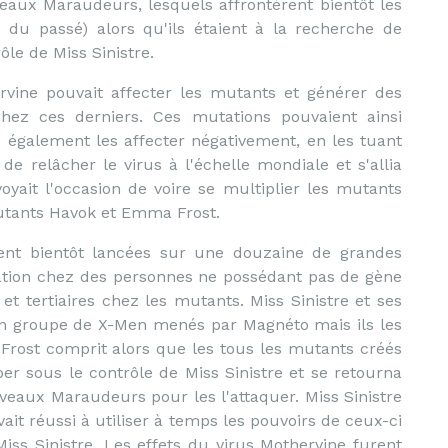
eaux Maraudeurs, lesquels affrontèrent bientôt les
du passé) alors qu'ils étaient à la recherche de
le de Miss Sinistre.
ervine pouvait affecter les mutants et générer des
 chez ces derniers. Ces mutations pouvaient ainsi
également les affecter négativement, en les tuant
e relâcher le virus à l'échelle mondiale et s'allia
voyait l'occasion de voire se multiplier les mutants
mutants Havok et Emma Frost.
ent bientôt lancées sur une douzaine de grandes
tation chez des personnes ne possédant pas de gène
t tertiaires chez les mutants. Miss Sinistre et ses
 un groupe de X-Men menés par Magnéto mais ils les
 Frost comprit alors que les tous les mutants créés
ber sous le contrôle de Miss Sinistre et se retourna
veaux Maraudeurs pour les l'attaquer. Miss Sinistre
ait réussi à utiliser à temps les pouvoirs de ceux-ci
ss Sinistre. Les effets du virus Mothervine furent