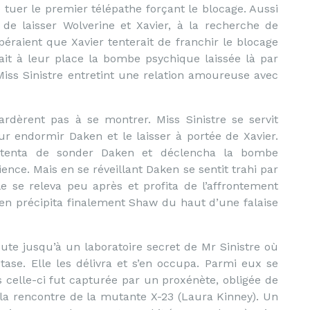
uer le premier télépathe forçant le blocage. Aussi
de laisser Wolverine et Xavier, à la recherche de
péraient que Xavier tenterait de franchir le blocage
rait à leur place la bombe psychique laissée là par
iss Sinistre entretint une relation amoureuse avec
ardèrent pas à se montrer. Miss Sinistre se servit
ur endormir Daken et le laisser à portée de Xavier.
r tenta de sonder Daken et déclencha la bombe
ence. Mais en se réveillant Daken se sentit trahi par
le se releva peu après et profita de l’affrontement
en précipita finalement Shaw du haut d’une falaise
 route jusqu’à un laboratoire secret de Mr Sinistre où
tase. Elle les délivra et s’en occupa. Parmi eux se
s celle-ci fut capturée par un proxénète, obligée de
t la rencontre de la mutante X-23 (Laura Kinney). Un