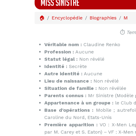
MISS SINISTRE
🏠
Encyclopédie
Biographies
M
⏱️
Temp
Véritable nom :
Claudine Renko
Profession :
Aucune
Statut légal :
Non révélé
Identité :
Secrète
Autre identité :
Aucune
Lieu de naissance :
Non révélé
Situation de famille :
Non révélée
Parents connus :
Mr Sinistre (Modèle 
Appartenance à un groupe :
le Club
Base d'opérations :
Mobile ; autrefo
Caroline du Nord, Etats-Unis
Première apparition :
VO : X-Men Leg
par M. Carey et S. Eaton) – VF : X-Men n