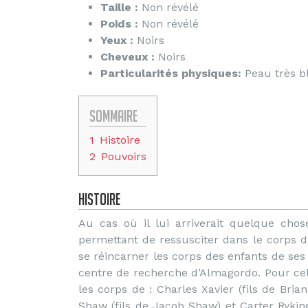
Taille :
Non révélé
Poids :
Non révélé
Yeux :
Noirs
Cheveux :
Noirs
Particularités physiques:
Peau très b
Sommaire
1
Histoire
2
Pouvoirs
Histoire
Au cas où il lui arriverait quelque chose
permettant de ressusciter dans le corps d’u
se réincarner les corps des enfants de ses 
centre de recherche d’Almagordo. Pour cel
les corps de : Charles Xavier (fils de Bria
Shaw (fils de Jacob Shaw) et Carter Ryking