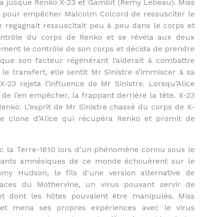
ttira jusque Renko X-23 et Gambit (Remy Lebeau). Miss
ide pour empêcher Malcolm Colcord de ressusciter le
 regagnait ressuscitait peu à peu dans le corps et
 contrôle du corps de Renko et se révéla aux deux
ement le contrôle de son corps et décida de prendre
que son facteur régénérant l’aiderait à combattre
le transfert, elle sentit Mr Sinistre s’immiscer à sa
-23 rejeta l’influence de Mr Sinistre. Lorsqu’Alice
de l’en empêcher, la frappant derrière la tête. X-23
Renko. L’esprit de Mr Sinistre chassé du corps de X-
re clone d’Alice qui récupéra Renko et promit de
vec la Terre-1610 lors d'un phénomène connu sous le
tants amnésiques de ce monde échouèrent sur le
my Hudson, le fils d'une version alternative de
races du Mothervine, un virus pouvant servir de
 et dont les hôtes pouvaient être manipulés. Miss
et mena ses propres expériences avec le virus