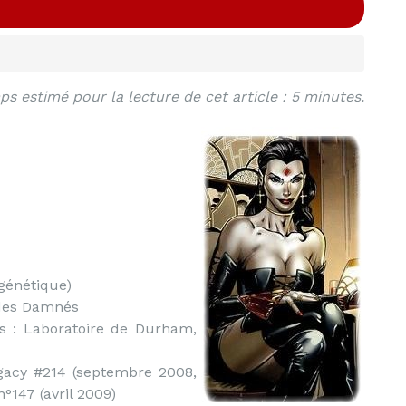
s estimé pour la lecture de cet article : 5 minutes.
génétique)
 des Damnés
is : Laboratoire de Durham,
acy #214 (septembre 2008,
°147 (avril 2009)