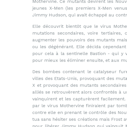
Mothervine. Ce mutants devirent les Nouv
jeunes X-Men (les premiers X-Men venus 
Jimmy Hudson, qui avait échappé au contrô
Elle découvrit bientôt que le virus Moth
mutations secondaires, voire tertiaires,
augmenter les pouvoirs des mutants mais 
ou les dégénérant. Elle décida cependant d
pour cela à la sentinelle Bastion - qui y 
pour mieux les éliminer ensuite, et aux 
Des bombes contenant le catalyseur fur
villes des Etats-Unis, provoquant des mu
X et provoquant des mutants secondaires e
alliés se retrouvèrent alors confrontés à
vainquirent et les capturèrent facilement.
par le virus Mothervine finiraient par tom
contre elle en prenant le contrôle des Nou
tua sans hésiter ses créations mais Frost av
pour libérer Jimmy Hudson qui vainquit Mi