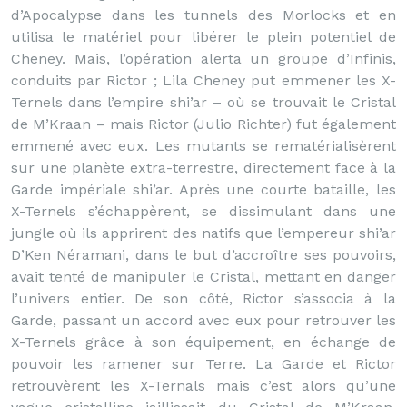
d’Apocalypse dans les tunnels des Morlocks et en
utilisa le matériel pour libérer le plein potentiel de
Cheney. Mais, l’opération alerta un groupe d’Infinis,
conduits par Rictor ; Lila Cheney put emmener les X-
Ternels dans l’empire shi’ar – où se trouvait le Cristal
de M’Kraan – mais Rictor (Julio Richter) fut également
emmené avec eux. Les mutants se rematérialisèrent
sur une planète extra-terrestre, directement face à la
Garde impériale shi’ar. Après une courte bataille, les
X-Ternels s’échappèrent, se dissimulant dans une
jungle où ils apprirent des natifs que l’empereur shi’ar
D’Ken Néramani, dans le but d’accroître ses pouvoirs,
avait tenté de manipuler le Cristal, mettant en danger
l’univers entier. De son côté, Rictor s’associa à la
Garde, passant un accord avec eux pour retrouver les
X-Ternels grâce à son équipement, en échange de
pouvoir les ramener sur Terre. La Garde et Rictor
retrouvèrent les X-Ternals mais c’est alors qu’une