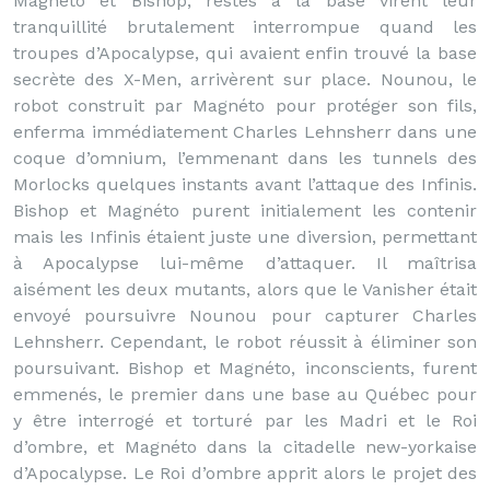
Magnéto et Bishop, restés à la base virent leur
tranquillité brutalement interrompue quand les
troupes d’Apocalypse, qui avaient enfin trouvé la base
secrète des X-Men, arrivèrent sur place. Nounou, le
robot construit par Magnéto pour protéger son fils,
enferma immédiatement Charles Lehnsherr dans une
coque d’omnium, l’emmenant dans les tunnels des
Morlocks quelques instants avant l’attaque des Infinis.
Bishop et Magnéto purent initialement les contenir
mais les Infinis étaient juste une diversion, permettant
à Apocalypse lui-même d’attaquer. Il maîtrisa
aisément les deux mutants, alors que le Vanisher était
envoyé poursuivre Nounou pour capturer Charles
Lehnsherr. Cependant, le robot réussit à éliminer son
poursuivant. Bishop et Magnéto, inconscients, furent
emmenés, le premier dans une base au Québec pour
y être interrogé et torturé par les Madri et le Roi
d’ombre, et Magnéto dans la citadelle new-yorkaise
d’Apocalypse. Le Roi d’ombre apprit alors le projet des