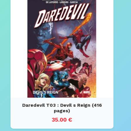
Daredevil T03 : Devil s Reign (416
pages)
35.00 €