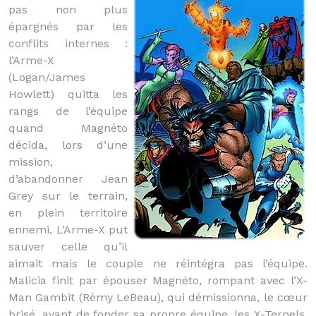
pas non plus
épargnés par les
conflits internes :
l’Arme-X
(Logan/James
Howlett) quitta les
rangs de l’équipe
quand Magnéto
décida, lors d’une
mission,
d’abandonner Jean
Grey sur le terrain,
en plein territoire
ennemi. L’Arme-X put
sauver celle qu’il
aimait mais le couple ne réintégra pas l’équipe.
Malicia finit par épouser Magnéto, rompant avec l’X-
Man Gambit (Rémy LeBeau), qui démissionna, le cœur
brisé, avant de fonder sa propre équipe, les X-Ternels.