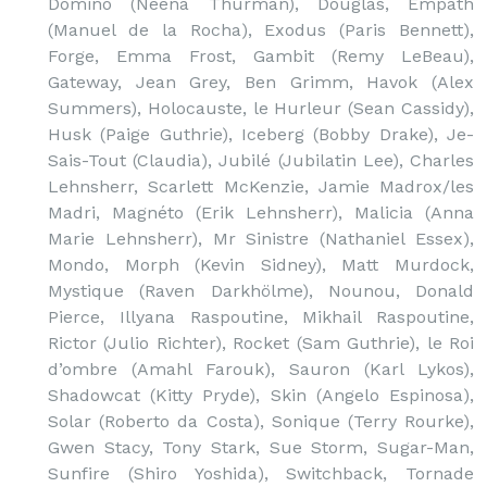
Domino (Neena Thurman), Douglas, Empath
(Manuel de la Rocha), Exodus (Paris Bennett),
Forge, Emma Frost, Gambit (Remy LeBeau),
Gateway, Jean Grey, Ben Grimm, Havok (Alex
Summers), Holocauste, le Hurleur (Sean Cassidy),
Husk (Paige Guthrie), Iceberg (Bobby Drake), Je-
Sais-Tout (Claudia), Jubilé (Jubilatin Lee), Charles
Lehnsherr, Scarlett McKenzie, Jamie Madrox/les
Madri, Magnéto (Erik Lehnsherr), Malicia (Anna
Marie Lehnsherr), Mr Sinistre (Nathaniel Essex),
Mondo, Morph (Kevin Sidney), Matt Murdock,
Mystique (Raven Darkhölme), Nounou, Donald
Pierce, Illyana Raspoutine, Mikhail Raspoutine,
Rictor (Julio Richter), Rocket (Sam Guthrie), le Roi
d’ombre (Amahl Farouk), Sauron (Karl Lykos),
Shadowcat (Kitty Pryde), Skin (Angelo Espinosa),
Solar (Roberto da Costa), Sonique (Terry Rourke),
Gwen Stacy, Tony Stark, Sue Storm, Sugar-Man,
Sunfire (Shiro Yoshida), Switchback, Tornade