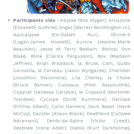
Participants clés :
Abysse (Nils Styger), Amazone
(Elizabeth Guthrie), Angel (Warren Worthington III),
Apocalypse (En-Sabah Nur), l’Arme-X
(Logan.James Howlett), Aurora (Jeanne-Marie
Beaubier), Jesse et Terry Bedlam, Bishop, Don
Blake, Blink (Clarice Fergusson), Box (Madison
Jeffries), Brian Braddock, la Brute, Cain, Guido
Carosella, le Cerveau (Jason Wyngarde), Chamber
(Jonothon Starsmore), Lila Cheney, la Chose
(Bruce Banner), Colossus (Piotr Raspoutine),
Copycat (Vanessa Carlysle), le Crapaud (Mortimer
Toynbee), Cyclope (Scott Summers), Damask
(Emma Steed), Carol Danvers, Dark Beast (Hank
McCoy), Dazzler (Alison Blaire), Deathbird (Cal’syee
Néramani), Dents-de-Sabre (Victor Creed),
Destinée (Irene Adler), Diablo (Kurt Darkhölme),