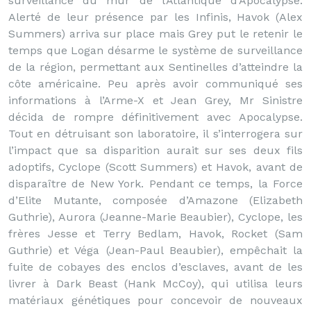
surveillance du mur de l’Atlantique d’Apocalypse.
Alerté de leur présence par les Infinis, Havok (Alex
Summers) arriva sur place mais Grey put le retenir le
temps que Logan désarme le système de surveillance
de la région, permettant aux Sentinelles d’atteindre la
côte américaine. Peu après avoir communiqué ses
informations à l’Arme-X et Jean Grey, Mr Sinistre
décida de rompre définitivement avec Apocalypse.
Tout en détruisant son laboratoire, il s’interrogera sur
l’impact que sa disparition aurait sur ses deux fils
adoptifs, Cyclope (Scott Summers) et Havok, avant de
disparaître de New York. Pendant ce temps, la Force
d’Elite Mutante, composée d’Amazone (Elizabeth
Guthrie), Aurora (Jeanne-Marie Beaubier), Cyclope, les
frères Jesse et Terry Bedlam, Havok, Rocket (Sam
Guthrie) et Véga (Jean-Paul Beaubier), empêchait la
fuite de cobayes des enclos d’esclaves, avant de les
livrer à Dark Beast (Hank McCoy), qui utilisa leurs
matériaux génétiques pour concevoir de nouveaux