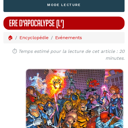
MODE LECTURE
ERE D'APOCALYPSE (L')
🏠
Encyclopédie
Evénements
⏱️
Temps estimé pour la lecture de cet article : 20
minutes.