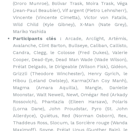
(Ororo Munroe), Bolivar Trask, Moira Trask, Véga
(Jean-Paul Beaubier), Vif argent (Pietro Lehnsherr),
Vincente (Vincente Cimetta), Victor von Fatalis,
Wild Child (Kyle Gibney), X-Man (Nate Grey),
Mariko Yashida
Participants clés :
Arcade, Arclight, Artémis,
Avalanche, Clint Barton, Bullseye, Caliban, Callisto,
Candra, Clegg, le Colosse (Fred Dukes), Valerie
Cooper, Dead-Eye, Dead Man Wade (Wade Wilson),
Prélat Delgado, le Dirigeable (Wilson Fisk), Gidéon,
Grizzli (Theodore Winchester), Henry Gyrich, le
Hibou (Leland Owlsley), Karma(Xi’an Coy Manh),
Magma (Amara Aquilla), Mangle, Danielle
Moonstar, Walt Newell, Newt, Omégar Red (Arkady
Rossovich), Phantazia (Eileen Harsaw), Polaris
(Lorna Dane), John Proudstar, Pyro (St. John
Allerdyce), Quiétus, Red (Norman Osborn), Rex,
Thaddeus Ross, Slocum, la Sorcière rouge (Wanda
Maximoff), Spyne, Prélat Unus (Gunther Bain), le