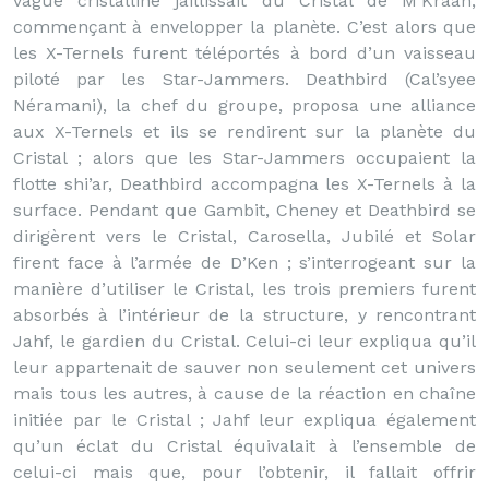
vague cristalline jaillissait du Cristal de M’Kraan,
commençant à envelopper la planète. C’est alors que
les X-Ternels furent téléportés à bord d’un vaisseau
piloté par les Star-Jammers. Deathbird (Cal’syee
Néramani), la chef du groupe, proposa une alliance
aux X-Ternels et ils se rendirent sur la planète du
Cristal ; alors que les Star-Jammers occupaient la
flotte shi’ar, Deathbird accompagna les X-Ternels à la
surface. Pendant que Gambit, Cheney et Deathbird se
dirigèrent vers le Cristal, Carosella, Jubilé et Solar
firent face à l’armée de D’Ken ; s’interrogeant sur la
manière d’utiliser le Cristal, les trois premiers furent
absorbés à l’intérieur de la structure, y rencontrant
Jahf, le gardien du Cristal. Celui-ci leur expliqua qu’il
leur appartenait de sauver non seulement cet univers
mais tous les autres, à cause de la réaction en chaîne
initiée par le Cristal ; Jahf leur expliqua également
qu’un éclat du Cristal équivalait à l’ensemble de
celui-ci mais que, pour l’obtenir, il fallait offrir