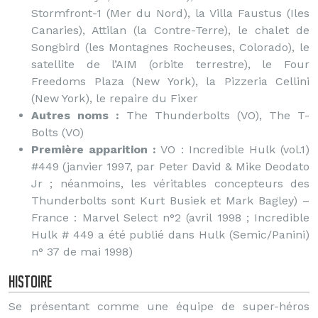
Stormfront-1 (Mer du Nord), la Villa Faustus (Iles
Canaries), Attilan (la Contre-Terre), le chalet de
Songbird (les Montagnes Rocheuses, Colorado), le
satellite de l’AIM (orbite terrestre), le Four
Freedoms Plaza (New York), la Pizzeria Cellini
(New York), le repaire du Fixer
Autres noms :
The Thunderbolts (VO), The T-
Bolts (VO)
Première apparition :
VO : Incredible Hulk (vol.1)
#449 (janvier 1997, par Peter David & Mike Deodato
Jr ; néanmoins, les véritables concepteurs des
Thunderbolts sont Kurt Busiek et Mark Bagley) –
France : Marvel Select n°2 (avril 1998 ; Incredible
Hulk # 449 a été publié dans Hulk (Semic/Panini)
n° 37 de mai 1998)
Histoire
Se présentant comme une équipe de super-héros