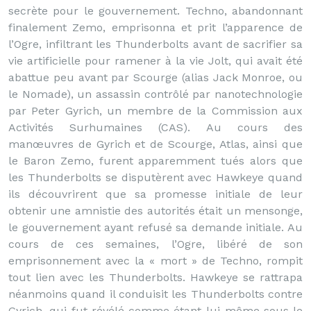
secrète pour le gouvernement. Techno, abandonnant
finalement Zemo, emprisonna et prit l’apparence de
l’Ogre, infiltrant les Thunderbolts avant de sacrifier sa
vie artificielle pour ramener à la vie Jolt, qui avait été
abattue peu avant par Scourge (alias Jack Monroe, ou
le Nomade), un assassin contrôlé par nanotechnologie
par Peter Gyrich, un membre de la Commission aux
Activités Surhumaines (CAS). Au cours des
manœuvres de Gyrich et de Scourge, Atlas, ainsi que
le Baron Zemo, furent apparemment tués alors que
les Thunderbolts se disputèrent avec Hawkeye quand
ils découvrirent que sa promesse initiale de leur
obtenir une amnistie des autorités était un mensonge,
le gouvernement ayant refusé sa demande initiale. Au
cours de ces semaines, l’Ogre, libéré de son
emprisonnement avec la « mort » de Techno, rompit
tout lien avec les Thunderbolts. Hawkeye se rattrapa
néanmoins quand il conduisit les Thunderbolts contre
Gyrich, qui fut révélé comme étant lui-même sous le