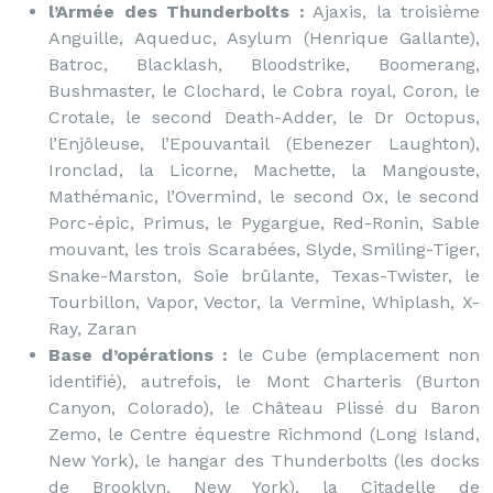
l’Armée des Thunderbolts :
Ajaxis, la troisième
Anguille, Aqueduc, Asylum (Henrique Gallante),
Batroc, Blacklash, Bloodstrike, Boomerang,
Bushmaster, le Clochard, le Cobra royal, Coron, le
Crotale, le second Death-Adder, le Dr Octopus,
l’Enjôleuse, l’Epouvantail (Ebenezer Laughton),
Ironclad, la Licorne, Machette, la Mangouste,
Mathémanic, l’Overmind, le second Ox, le second
Porc-épic, Primus, le Pygargue, Red-Ronin, Sable
mouvant, les trois Scarabées, Slyde, Smiling-Tiger,
Snake-Marston, Soie brûlante, Texas-Twister, le
Tourbillon, Vapor, Vector, la Vermine, Whiplash, X-
Ray, Zaran
Base d’opérations :
le Cube (emplacement non
identifié), autrefois, le Mont Charteris (Burton
Canyon, Colorado), le Château Plissé du Baron
Zemo, le Centre équestre Richmond (Long Island,
New York), le hangar des Thunderbolts (les docks
de Brooklyn, New York), la Citadelle de