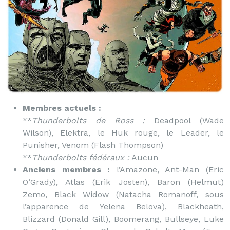
Membres actuels :
**
Thunderbolts de Ross :
Deadpool (Wade
Wilson), Elektra, le Huk rouge, le Leader, le
Punisher, Venom (Flash Thompson)
**
Thunderbolts fédéraux :
Aucun
Anciens membres :
l’Amazone, Ant-Man (Eric
O’Grady), Atlas (Erik Josten), Baron (Helmut)
Zemo, Black Widow (Natacha Romanoff, sous
l’apparence de Yelena Belova), Blackheath,
Blizzard (Donald Gill), Boomerang, Bullseye, Luke