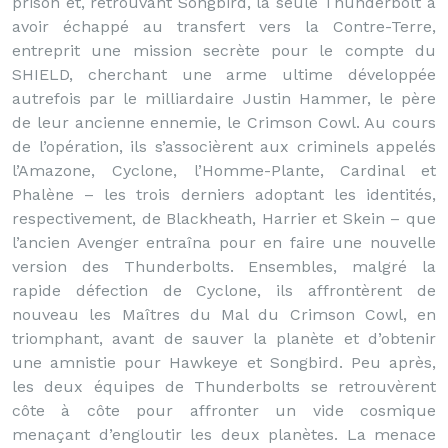
prison et, retrouvant Songbird, la seule Thunderbolt à
avoir échappé au transfert vers la Contre-Terre,
entreprit une mission secrète pour le compte du
SHIELD, cherchant une arme ultime développée
autrefois par le milliardaire Justin Hammer, le père
de leur ancienne ennemie, le Crimson Cowl. Au cours
de l’opération, ils s’associèrent aux criminels appelés
l’Amazone, Cyclone, l’Homme-Plante, Cardinal et
Phalène – les trois derniers adoptant les identités,
respectivement, de Blackheath, Harrier et Skein – que
l’ancien Avenger entraîna pour en faire une nouvelle
version des Thunderbolts. Ensembles, malgré la
rapide défection de Cyclone, ils affrontèrent de
nouveau les Maîtres du Mal du Crimson Cowl, en
triomphant, avant de sauver la planète et d’obtenir
une amnistie pour Hawkeye et Songbird. Peu après,
les deux équipes de Thunderbolts se retrouvèrent
côte à côte pour affronter un vide cosmique
menaçant d’engloutir les deux planètes. La menace