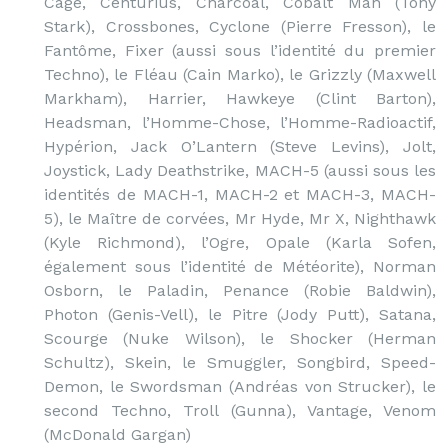
Cage, Centurius, Charcoal, Cobalt Man (Tony
Stark), Crossbones, Cyclone (Pierre Fresson), le
Fantôme, Fixer (aussi sous l’identité du premier
Techno), le Fléau (Cain Marko), le Grizzly (Maxwell
Markham), Harrier, Hawkeye (Clint Barton),
Headsman, l’Homme-Chose, l’Homme-Radioactif,
Hypérion, Jack O’Lantern (Steve Levins), Jolt,
Joystick, Lady Deathstrike, MACH-5 (aussi sous les
identités de MACH-1, MACH-2 et MACH-3, MACH-
5), le Maître de corvées, Mr Hyde, Mr X, Nighthawk
(Kyle Richmond), l’Ogre, Opale (Karla Sofen,
également sous l’identité de Météorite), Norman
Osborn, le Paladin, Penance (Robie Baldwin),
Photon (Genis-Vell), le Pitre (Jody Putt), Satana,
Scourge (Nuke Wilson), le Shocker (Herman
Schultz), Skein, le Smuggler, Songbird, Speed-
Demon, le Swordsman (Andréas von Strucker), le
second Techno, Troll (Gunna), Vantage, Venom
(McDonald Gargan)