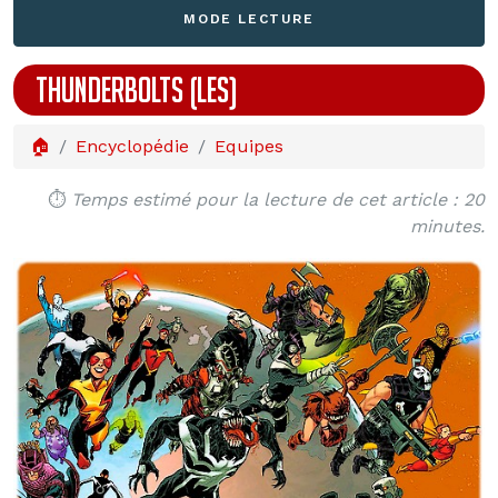
MODE LECTURE
THUNDERBOLTS (LES)
🏠
Encyclopédie
Equipes
⏱️
Temps estimé pour la lecture de cet article : 20
minutes.