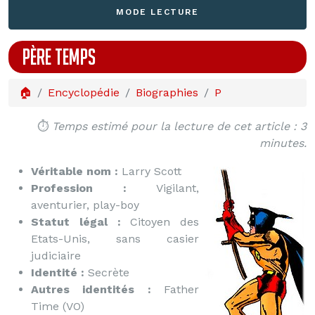
MODE LECTURE
PÈRE TEMPS
🏠
Encyclopédie
Biographies
P
⏱️
Temps estimé pour la lecture de cet article : 3
minutes.
Véritable nom :
Larry Scott
Profession :
Vigilant,
aventurier, play-boy
Statut légal :
Citoyen des
Etats-Unis, sans casier
judiciaire
Identité :
Secrète
Autres identités :
Father
Time (VO)