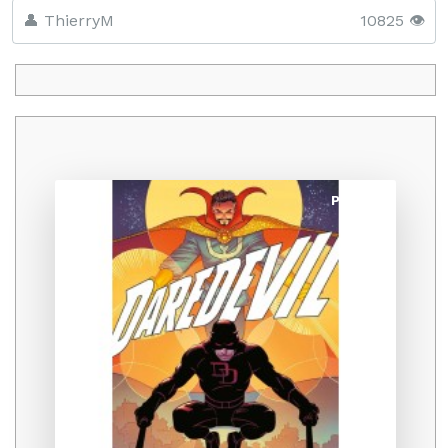
👤 ThierryM
10825 👁️
Promo