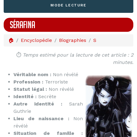
MODE LECTURE
SÉRAFINA
🏠
Encyclopédie
Biographies
S
⏱️
Temps estimé pour la lecture de cet article : 2
minutes.
Véritable nom :
Non révélé
Profession :
Terroriste
Statut légal :
Non révélé
Identité :
Secrète
Autre identité :
Sarah
Guthrie
Lieu de naissance :
Non
révélé
Situation de famille :