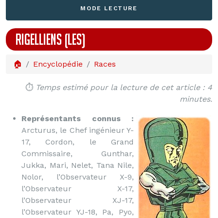
MODE LECTURE
RIGELLIENS (LES)
🏠
Encyclopédie
Races
⏱️
Temps estimé pour la lecture de cet article : 4
minutes.
Représentants connus :
Arcturus, le Chef ingénieur Y-
17, Cordon, le Grand
Commissaire, Gunthar,
Jukka, Mari, Nelet, Tana Nile,
Nolor, l’Observateur X-9,
l’Observateur X-17,
l’Observateur XJ-17,
l’Observateur YJ-18, Pa, Pyo,