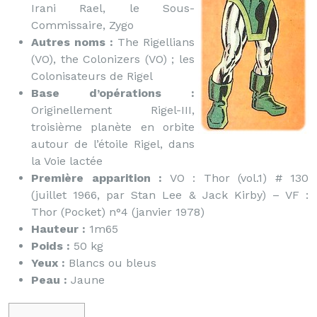
Irani Rael, le Sous-
Commissaire, Zygo
Autres noms :
The Rigellians
(VO), the Colonizers (VO) ; les
Colonisateurs de Rigel
Base d’opérations :
Originellement Rigel-III,
troisième planète en orbite
autour de l’étoile Rigel, dans
la Voie lactée
Première apparition :
VO : Thor (vol.1) # 130
(juillet 1966, par Stan Lee & Jack Kirby) – VF :
Thor (Pocket) n°4 (janvier 1978)
Hauteur :
1m65
Poids :
50 kg
Yeux :
Blancs ou bleus
Peau :
Jaune