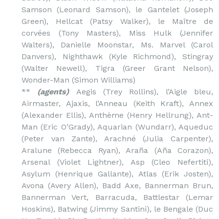
Samson (Leonard Samson), le Gantelet (Joseph
Green), Hellcat (Patsy Walker), le Maître de
corvées (Tony Masters), Miss Hulk (Jennifer
Walters), Danielle Moonstar, Ms. Marvel (Carol
Danvers), Nighthawk (Kyle Richmond), Stingray
(Walter Newell), Tigra (Greer Grant Nelson),
Wonder-Man (Simon Williams)
**
(agents)
Aegis (Trey Rollins), l’Aigle bleu,
Airmaster, Ajaxis, l’Anneau (Keith Kraft), Annex
(Alexander Ellis), Anthème (Henry Hellrung), Ant-
Man (Eric O’Grady), Aquarian (Wundarr), Aqueduc
(Peter van Zante), Arachné (Julia Carpenter),
Aralune (Rebecca Ryan), Araña (Aña Corazon),
Arsenal (Violet Lightner), Asp (Cleo Nefertiti),
Asylum (Henrique Gallante), Atlas (Erik Josten),
Avona (Avery Allen), Badd Axe, Bannerman Brun,
Bannerman Vert, Barracuda, Battlestar (Lemar
Hoskins), Batwing (Jimmy Santini), le Bengale (Duc