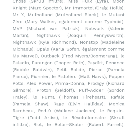
Chose (Skrull infiltré), Miss Hulk (Lyra), Moon
Knight (Marc Spector), Mr Immortel (Craig Hollis),
Mr X, Mulholland (Mulholland Black), le Mutant
Zéro (Mary Walker, également comme Typhoïd),
MVP (Michael van Patrick), Network (Valerie
Martin), Nighthawk (Joaquin Pennysworth),
Nighthawk (Kyle Richmond), Nonstop (Madeleine
Michaels), Opale (Karla Sofen, également comme
Ms Marvel), Outback (Fred Myers/Boomerang), le
Paladin, Parangon (Cooper Roth), Paydirt, Penance
(Robbie Baldwin), Petit Bolide, Pierce (Pamela
Pierce), Pionnier, le Pistoléro (Matt Hawk), Pepper
Potts, Alex Power, Prima-Donna, Prodigy (Richard
Gilmore), Proton (Geldoff), Puff-Adder (Gordon
Fraley), le Puma (Thomas Fireheart), Rafale
(Pamela Shaw), Rage (Elvin Halliday), Monica
Rambeau, Red-9 (Wallace Jackson), le Requin-
Tigre (Todd Arliss), le Révolutionnaire (Skrull
infiltré), Riot, le Roller-Skater (Robert Farrell),