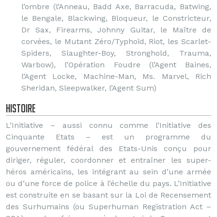
l’ombre (l’Anneau, Badd Axe, Barracuda, Batwing,
le Bengale, Blackwing, Bloqueur, le Constricteur,
Dr Sax, Firearms, Johnny Guitar, le Maître de
corvées, le Mutant Zéro/Typhoïd, Riot, les Scarlet-
Spiders, Slaughter-Boy, Stronghold, Trauma,
Warbow), l’Opération Foudre (l’Agent Baines,
l’Agent Locke, Machine-Man, Ms. Marvel, Rich
Sheridan, Sleepwalker, l’Agent Sum)
Histoire
L’Initiative – aussi connu comme l’Initiative des
Cinquante Etats – est un programme du
gouvernement fédéral des Etats-Unis conçu pour
diriger, réguler, coordonner et entraîner les super-
héros américains, les intégrant au sein d’une armée
ou d’une force de police à l’échelle du pays. L’Initiative
est construite en se basant sur la Loi de Recensement
des Surhumains (ou Superhuman Registration Act –