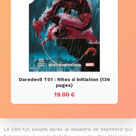
Daredevil T01 : Rites d initiation (136
pages)
19.00 €
Le SRA fut adopté après le désastre de Stamford qui