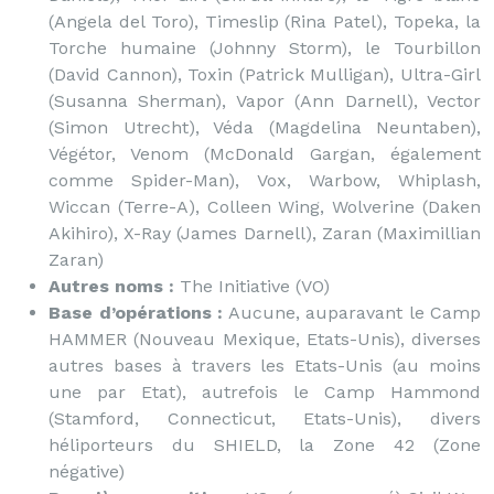
(Angela del Toro), Timeslip (Rina Patel), Topeka, la
Torche humaine (Johnny Storm), le Tourbillon
(David Cannon), Toxin (Patrick Mulligan), Ultra-Girl
(Susanna Sherman), Vapor (Ann Darnell), Vector
(Simon Utrecht), Véda (Magdelina Neuntaben),
Végétor, Venom (McDonald Gargan, également
comme Spider-Man), Vox, Warbow, Whiplash,
Wiccan (Terre-A), Colleen Wing, Wolverine (Daken
Akihiro), X-Ray (James Darnell), Zaran (Maximillian
Zaran)
Autres noms :
The Initiative (VO)
Base d’opérations :
Aucune, auparavant le Camp
HAMMER (Nouveau Mexique, Etats-Unis), diverses
autres bases à travers les Etats-Unis (au moins
une par Etat), autrefois le Camp Hammond
(Stamford, Connecticut, Etats-Unis), divers
héliporteurs du SHIELD, la Zone 42 (Zone
négative)