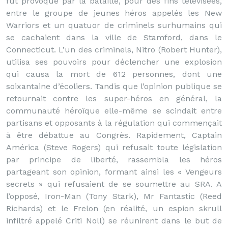
fut provoqué par la bataille, pour des fins télévisées,
entre le groupe de jeunes héros appelés les New
Warriors et un quatuor de criminels surhumains qui
se cachaient dans la ville de Stamford, dans le
Connecticut. L’un des criminels, Nitro (Robert Hunter),
utilisa ses pouvoirs pour déclencher une explosion
qui causa la mort de 612 personnes, dont une
soixantaine d’écoliers. Tandis que l’opinion publique se
retournait contre les super-héros en général, la
communauté héroïque elle-même se scindait entre
partisans et opposants à la régulation qui commençait
à être débattue au Congrès. Rapidement, Captain
América (Steve Rogers) qui refusait toute législation
par principe de liberté, rassembla les héros
partageant son opinion, formant ainsi les « Vengeurs
secrets » qui refusaient de se soumettre au SRA. A
l’opposé, Iron-Man (Tony Stark), Mr Fantastic (Reed
Richards) et le Frelon (en réalité, un espion skrull
infiltré appelé Criti Noll) se réunirent dans le but de