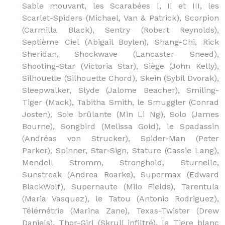
Sable mouvant, les Scarabées I, II et III, les
Scarlet-Spiders (Michael, Van & Patrick), Scorpion
(Carmilla Black), Sentry (Robert Reynolds),
Septième Ciel (Abigail Boylen), Shang-Chi, Rick
Sheridan, Shockwave (Lancaster Sneed),
Shooting-Star (Victoria Star), Siège (John Kelly),
Silhouette (Silhouette Chord), Skein (Sybil Dvorak),
Sleepwalker, Slyde (Jalome Beacher), Smiling-
Tiger (Mack), Tabitha Smith, le Smuggler (Conrad
Josten), Soie brûlante (Min Li Ng), Solo (James
Bourne), Songbird (Melissa Gold), le Spadassin
(Andréas von Strucker), Spider-Man (Peter
Parker), Spinner, Star-Sign, Stature (Cassie Lang),
Mendell Stromm, Stronghold, Sturnelle,
Sunstreak (Andrea Roarke), Supermax (Edward
BlackWolf), Supernaute (Milo Fields), Tarentula
(Maria Vasquez), le Tatou (Antonio Rodriguez),
Télémétrie (Marina Zane), Texas-Twister (Drew
Daniels), Thor-Girl (Skrull infiltré), le Tigre blanc