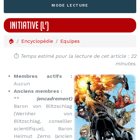
MODE LECTURE
INITIATIVE (L')
🏠
Encyclopédie
Equipes
⏱️
Temps estimé pour la lecture de cet article : 22
minutes.
Membres actifs :
Aucun
Anciens membres :
**
(encadrement)
Baron von Blitzschlag
(Wernher von
Blitzschlag, conseiller
scientifique), Baron
Helmut Zemo (ancien