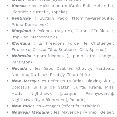
Kansas :
les Moissonneurs (Grain Belt, Hélianthe,
Pionnier, Sturnelle, Topeka)
Kentucky :
l’Action Pack (l’Homme-Grenouille,
Prima Donna, Vox)
Maryland :
Psionex (Asylum, Coron, l’Enjôleuse,
Impulse, Mathémanic)
Montana :
la Freedom Force (le Challenger,
Equinoxe, Grosse Tête, Septième-Ciel, Spinner)
Nebraska :
nom inconnu (Captain Ultra, Gadget,
Parangon)
Nevada :
les Gros Calibres (Gravity, Hardball,
Nonstop, Outback, Prodigy, Télémétrie)
New Jersey :
les Défenseurs (Atlas, Blazing Skull,
Colossus, le Fils de Satan, Junta, Krang, Miss
Hulk, Nighthawk [Joaquin Pennysworth],
Nighthawk [Kyle Richmond], Paladin)
New York :
les Avengers (effectifs variables)
Nouveau Mexique :
les Mavericks (Annex, Geiger,