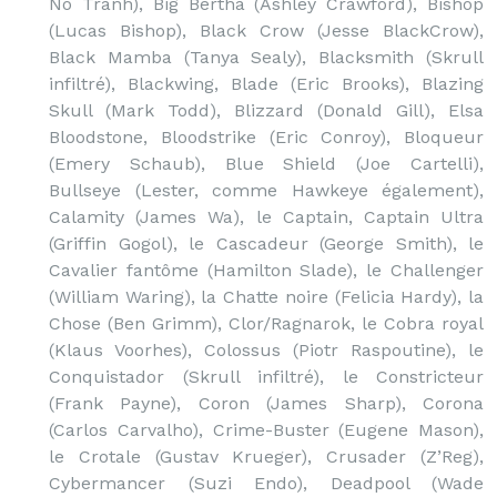
No Tranh), Big Bertha (Ashley Crawford), Bishop
(Lucas Bishop), Black Crow (Jesse BlackCrow),
Black Mamba (Tanya Sealy), Blacksmith (Skrull
infiltré), Blackwing, Blade (Eric Brooks), Blazing
Skull (Mark Todd), Blizzard (Donald Gill), Elsa
Bloodstone, Bloodstrike (Eric Conroy), Bloqueur
(Emery Schaub), Blue Shield (Joe Cartelli),
Bullseye (Lester, comme Hawkeye également),
Calamity (James Wa), le Captain, Captain Ultra
(Griffin Gogol), le Cascadeur (George Smith), le
Cavalier fantôme (Hamilton Slade), le Challenger
(William Waring), la Chatte noire (Felicia Hardy), la
Chose (Ben Grimm), Clor/Ragnarok, le Cobra royal
(Klaus Voorhes), Colossus (Piotr Raspoutine), le
Conquistador (Skrull infiltré), le Constricteur
(Frank Payne), Coron (James Sharp), Corona
(Carlos Carvalho), Crime-Buster (Eugene Mason),
le Crotale (Gustav Krueger), Crusader (Z’Reg),
Cybermancer (Suzi Endo), Deadpool (Wade