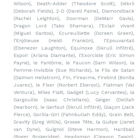
Wilson), Death-Adder (Theodore Scott), Débrii
(Deborah Fields), 2-D (Darell Paine), Diamondback
(Rachel Leighton), Doorman (DeMarr Davis),
Dragon Lord (Tako Shamara), l’Eclair vivant
(Miguel Santos), Ecureuillette (Doreen Green),
l’Enjôleuse (Heidi Franklin), l’Epouvantail
(Ebenezer Laughton), Equinoxe (Skrull infiltré),
Espoir (Ariana Diamante), l’Exorciste (Eric Simon
Payne), le Fantôme, le Faucon (Sam Wilson), la
Femme-Invisible (Sue Richards), le Fils de Satan
(Daimon Hellstrom), Fin, Firearms, Firebird (Bonita
Juarez), le Fixer (Norbert Ebersol), Flatman (Val
Ventura), Miles Flatt, Gadget (Lucy Cervantes), la
Gargouille (Isaac Christians), Geiger (Delilah
Dearborn), le Gerfaut (Skrull infiltré), Glaçon (Jack
Pierce), Gorilla-Girl (Fahnbullah Eddy), Grain Belt,
Gravity (Greg Willis), Grosse Tête, la Guêpe (Janet
van Dyne), Guignol (Steve Harmon), Hardball
(Roger Brokeridge), Headsman (Cleavon Twain),