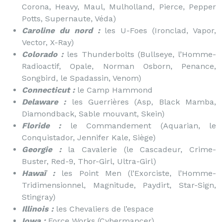
Corona, Heavy, Maul, Mulholland, Pierce, Pepper
Potts, Supernaute, Véda)
Caroline du nord :
les U-Foes (Ironclad, Vapor,
Vector, X-Ray)
Colorado :
les Thunderbolts (Bullseye, l’Homme-
Radioactif, Opale, Norman Osborn, Penance,
Songbird, le Spadassin, Venom)
Connecticut :
le Camp Hammond
Delaware :
les Guerrières (Asp, Black Mamba,
Diamondback, Sable mouvant, Skein)
Floride :
le Commandement (Aquarian, le
Conquistador, Jennifer Kale, Siège)
Georgie :
la Cavalerie (le Cascadeur, Crime-
Buster, Red-9, Thor-Girl, Ultra-Girl)
Hawaï :
les Point Men (l’Exorciste, l’Homme-
Tridimensionnel, Magnitude, Paydirt, Star-Sign,
Stingray)
Illinois :
les Chevaliers de l’espace
Iowa :
Force Works (Cybermancer)