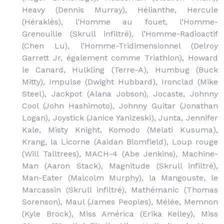
Heavy (Dennis Murray), Hélianthe, Hercule
(Héraklès), l’Homme au fouet, l’Homme-
Grenouille (Skrull infiltré), l’Homme-Radioactif
(Chen Lu), l’Homme-Tridimensionnel (Delroy
Garrett Jr, également comme Triathlon), Howard
le Canard, Hulkling (Terre-A), Humbug (Buck
Mitty), Impulse (Dwight Hubbard), Ironclad (Mike
Steel), Jackpot (Alana Jobson), Jocaste, Johnny
Cool (John Hashimoto), Johnny Guitar (Jonathan
Logan), Joystick (Janice Yanizeski), Junta, Jennifer
Kale, Misty Knight, Komodo (Melati Kusuma),
Krang, la Licorne (Aaidan Blomfield), Loup rouge
(Will Talltrees), MACH-4 (Abe Jenkins), Machine-
Man (Aaron Stack), Magnitude (Skrull infiltré),
Man-Eater (Malcolm Murphy), la Mangouste, le
Marcassin (Skrull infiltré), Mathémanic (Thomas
Sorenson), Maul (James Peoples), Mélée, Memnon
(Kyle Brock), Miss América (Erika Kelley), Miss